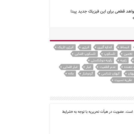
اهد قطعی برای این فیزیك جدید پیدا
انبساط
اندازه گیری
انرژی
انرژی تاریک
تخمین
تلسکوپ
تلسکوپ فضایی
زاویه
زاویه دوشکستی
دهنده
عدم قطعیت
غبار
غبار فضایی
یهان
کیهان شناسی
گردوغبار
ماده
نظریه نسبیت
 است. عضویت در هیأت تحریریه با توجه به «شرایط