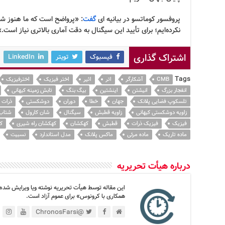
پروفسور كوماتسو در بیانیه ای
گفت
: «پرواضح است كه ما هنوز شو
نكرده‌ایم؛ برای تأیید این سیگنال به دقت آماری بالاتری نیاز است.»
اشتراک گذاری
فیسبوک
تویتر
LinkedIn
Tags
CMB
آشکارگر
اتر
اثیر
اختر فیزیک
اخترفیزیک
انفجار بزرگ
انیشتن
اینشتین
بیگ بنگ
تابش زمینه کیهانی
تلسکوپ فضایی پلانک
جهان
خطا
دوران
دوشکستی
ذرات
زاویه دوشکستی کیهانی
زاویه قطبش
سیگنال
شان کارول
شتاب 
فیزیک
فیزیک ذرات
قطبش
کهکشان
کهکشان راه شیری
ک
ماده تاریک
ماده مرئی
ماکس پلانک
مدل استاندارد
نسبیت
درباره هیأت تحریریه
این مقاله توسط هیأت تحریریه نوشته ویا ویرایش شده
همکاری با کرونوس» برای عموم آزاد است.
@ChronosFarsi