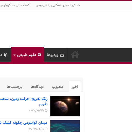
دستورالعمل همکاری با کرونوس
کمک مالی به کرونوس
ویدیوها
علوم طبیعی
عل
اخیر
محبوب
دیدگاه‌ها
برچسب‌ها
زنگ تفریح: حرکت زمین، ساعت
تقویم
2022/05/19
میدان کوانتومی چگونه کشف ش
2022/05/11