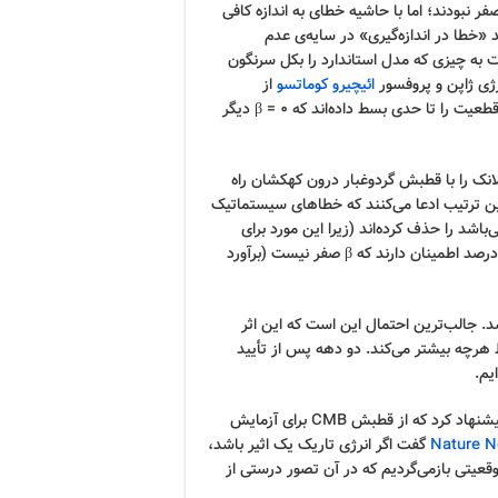
ز β ایجاد شد که هیچ‌یک صفر نبودند؛ اما با حاشیه خطای به اندازه کافی
ر می‌رسد «خطا در اندازه‌گیری» در سایه‌ی عدم
 به چیزی که مدل استاندارد را بکل سرنگون
ژی ژاپن و پروفسور
ائیچیرو کوماتسو
از
انستیتوی اخترفیزیک ماکس پلانک ادعا می‌کنند که این موارد عدم قطعیت را تا حدی بسط داده‌اند که β = 0 دیگر
 توسط تلسکوپ فضایی پلانک را با قطبش گردوغبار درون کهکشان راه
دند. آنان به این ترتیب ادعا می‌کنند که خطاهای سیستماتیک
‌های آشکارگر Plank را که در آن‌ها برآورد عدم قطعیت β می‌باشد را حذف کرده‌اند (زیرا این مورد برای
منابع محلی نیز اعمال می شود). در نتیجه آنان ادعا می‌کنند 99.2 درصد اطمینان دارند که β صفر نیست (برآورد
سد. جالب‌ترین احتمال این است که این اثر
ط هرچه بیشتر می‌کند. دو دهه پس از تأیید
یم.
از انستیتوی فناوری کالیفرنیا در سال ۱۹۹۸ پیشنهاد کرد که از قطبش CMB برای آزمایش
Nature 
گفت اگر انرژی تاریک یک اثیر باشد،
قعیتی بازمی‌گردیم که در آن تصور درستی از