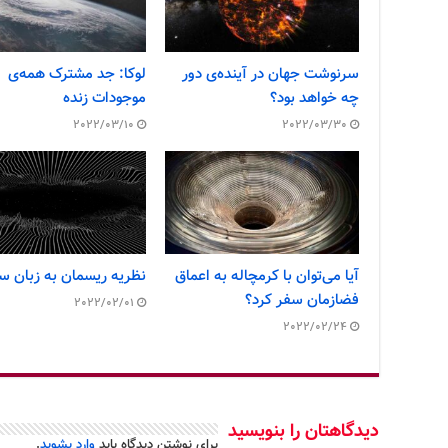
سرنوشت جهان در آینده‌ی دور
لوکا: جد مشترک همه‌ی
چه خواهد بود؟
موجودات زنده
2022/03/10
2022/03/30
آیا می‌توان با کرمچاله به اعماق
نظریه ریسمان به زبان سا
فضازمان سفر کرد؟
2022/02/01
2022/02/24
دیدگاهتان را بنویسید
برای نوشتن دیدگاه باید
وارد بشوید
.