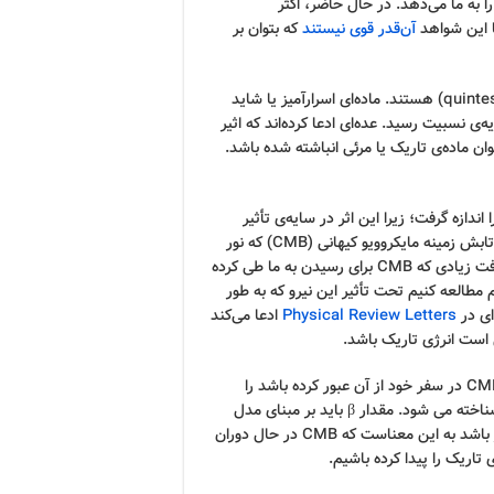
ا به ما می‌دهد. در حال حاضر‌، اکثر
ما این شواهد
آن‌قدر قوی نیستند
که بتوان بر
(quintessence) هستند. ماده‌ای اسرارآمیز یا شاید
ی نسبیت رسید. عده‌ای ادعا کرده‌اند که اثیر
ن ماده‌ی تاریک یا مرئی انباشته شده باشد.
ندازه گرفت؛ زیرا این اثر در سایه‌ی تأثیر
چیزهای دیگر به چشم نمی‌آید. در نتیجه، می‌توان رد پای آن را در تابش زمینه مایکروویو کیهانی (CMB) که نور
باستانی باقی‌مانده از بیگ بنگ است مشاهده کرد. با توجه به مسافت زیادی که CMB برای رسیدن به ما طی کرده
مطالعه کنیم تحت تأثیر این نیرو که به طور
ای در
Physical Review Letters
ادعا می‌کند
ستاره‌شناسان علائم تغییر در زاویه قطبش ناشی از هر چیزی که CMB در سفر خود از آن عبور کرده باشد را
کیهانی (β) شناخته می شود. مقدار β باید بر مبنای مدل
استاندارد فیزیک ذرات صفر باشد. این مقدار هر چیزی غیر از صفر باشد به این معناست که CMB در حال دوران
تاریک را پیدا کرده باشیم.