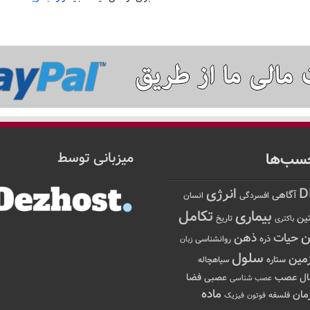
سب‌ها
میزبانی توسط
D
انرژی
آگاهی
افسردگی
انسان
تکامل
بیماری
ین
تاریخ
باکتری
ن
حیات
ذهن
ذره
روانشناسی
زبان
سلول
مین
ستاره
سیاهچاله
عصب
ال
فضا
عصبی
عصب شناسی
ماده
مان
فلسفه
فوتون
فیزیک