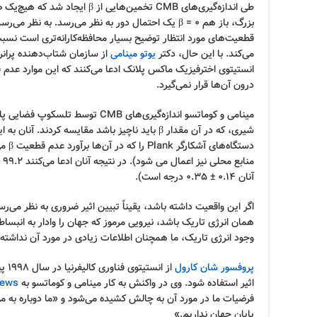
طی اندازه‌گیری‌های CMB تخمین‌هایی ا
بزرگ، باز هم β = 0 یک احتمال دور به نظر می‌رسد. به نظ
قطعیت‌های مورد انتظار توضیح بسیار محافظه‌کارانه‌تری است نسبت
می‌کند. با این حال، دکتر
یوتو مینامی
از سازمان شتاب‌دهنده پرانر
درون آن‌ها قرار نمی‌گیرد.
مینامی و کوماتسو اندازه‌گیری‌های CMB
شیری، که در آن مقدار β باید ناچیز باشد مقایسه کر
دستگاه
آنان 0.14 ± 0.35 درجه است).
اگر این واقعیت داشته باشد، یقیناً تبیین اثیر ضروری به نظر می‌ر
همان انرژی تاریک باشد، نیرویی مرموز که جهان را وادار به انبسا
وجود انرژی تاریک، ما همچنان اطلاعات زیادی در مورد آن نداشته‌ا
پروفسور شان کارول
اثیر استفاده شود. وی در واکنش به کار مینامی و کوماتسو به
News
فرضیات ما در مورد آن به چالش کشیده می‌شود و «ما دوباره به مو
پایان جهان نداریم.»