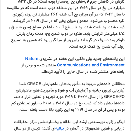
تازه‌ای در کاهش جرم لایه‌های یخ (یخسار) بوده است: در کل ۵۳۲
میلیارد تن یخ در سال ۲۰۱۹ در این منطقه ذوب شده است که در مقایسه
با سال ۲۰۱۲ که در آن میزان یخ آب شده ۴۶۴ میلیارد تن بود، رکوردی
تازه محسوب می‌شود. مجموع میزان یخی که در سال ۲۰۱۹ در گرینلند
ذوب شده بود باعث شده بود تا سطح آب دریاها در سطح زمین به میزان
۱/۵ میلی‌متر افزایش یابد. علاوه بر ذوب شدن یخ، مدت زمان بارش
طولانی‌مدت برف در گرینلند پایین‌تر از میانگین بود که همین به تسریع
روند آب شدن یخ کمک کرده است.
این یافته‌های جدید ولی دلگیر، این هفته در نشریه‌ی
Nature
Communications and Environment
منتشر شده و برخی از
یافته‌های منتشر شده در سال جاری را تأیید کرده‌اند.
محققان داده‌های مربوط به مأموریت‌های ماهواره‌ای GRACE ناسا
(بازیابی نیروی جاذبه و آزمایش آب و هوا) و مأموریت‌های ماهواره‌ای
GRACE-FO را از سال ۲۰۰۳ تا ۲۰۱۹ مورد تجزیه و تحلیل قرار دادند.
داده‌ها نشان داد که ذوب یخ در سال ۲۰۱۷ و ۲۰۱۸ به طور غیرعادی کم
بوده و پس از آن در سال ۲۰۱۹ به این رکورد بالا دست یافته است.
اینگو زازگن، نویسنده‌ی ارشد این مقاله و یخسارشناس مرکز تحقیقات
دریایی و قطبی هلمهولتز در آلمان در
بیانیه
‌ای گفت: «پس از دو سال