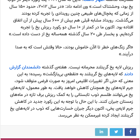
یخ بود، وحشتناک است.» وی ادامه داد: «در سال ۲۰۱۲، حدود ۱۵۰ سال
از زمانی که یخچال‌های طبیعی چنین رویدادی را تجربه کرده بودند
می‌گذشت. رویداد مشابه قبلی هم بیش از ۶۰۰ سال پیش از آن اتفاق
افتاده بود. اکنون ما در کمتر از ۱۰ سال دو رکورد ریزش یخ را تجربه
کرده‌ایم. و یخسار طی ۲۰ سال گذشته همه‌ساله یخ از دست داده است.»
«اگر زنگ‌های خطر تا الآن خاموش بودند، حالا وقتش است که به صدا
درآیند.»
ریزش لایه یخ گرینلند محرمانه نیست. هفته‌ی گذشته
دانشمندان گزارش
دادند
که لایه‌های یخ گرینلند به «نقطه‌ی بی‌بازگشت» رسیده؛ به این
معنی که حتی اگر تغییرات اقلیمی امروز به صورت فرضی متوقف شود،
جرم لایه‌های یخ همچنان کاهش خواهد یافت. به طور معمول، لایه‌های
یخ می‌توانند طلسم ذوب تابستانی را به کمک ریزش برف تازه در ماه‌های
زمستان جبران کنند. با این حال با توجه به این رکورد جدید در کاهش
جرم لایه‌ی یخی، اکنون دیگر جبران خسارت‌هایی که ذوب در لایه‌های یخ
گرینلند ایجاد کرده غیرممکن به نظر می‌رسد.