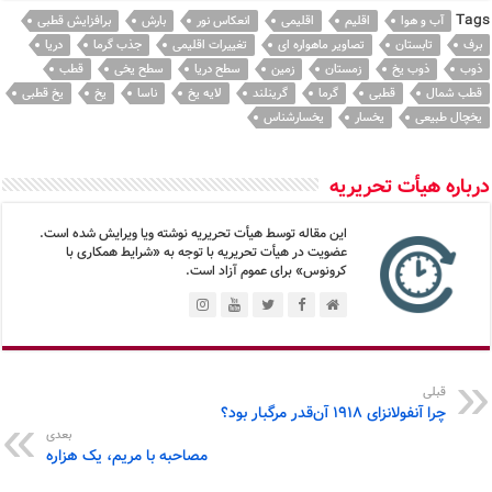
Tags
آب و هوا
اقلیم
اقلیمی
انعکاس نور
بارش
برافزایش قطبی
برف
تابستان
تصاویر ماهواره ای
تغییرات اقلیمی
جذب گرما
دریا
ذوب
ذوب یخ
زمستان
زمین
سطح دریا
سطح یخی
قطب
قطب شمال
قطبی
گرما
گرینلند
لایه یخ
ناسا
یخ
یخ قطبی
یخچال طبیعی
یخسار
یخسارشناس
درباره هیأت تحریریه
این مقاله توسط هیأت تحریریه نوشته ویا ویرایش شده است.
عضویت در هیأت تحریریه با توجه به «شرایط همکاری با
کرونوس» برای عموم آزاد است.
قبلی
چرا آنفولانزای ۱۹۱۸ آن‌قدر مرگبار بود؟
بعدی
مصاحبه با مریم، یک هزاره