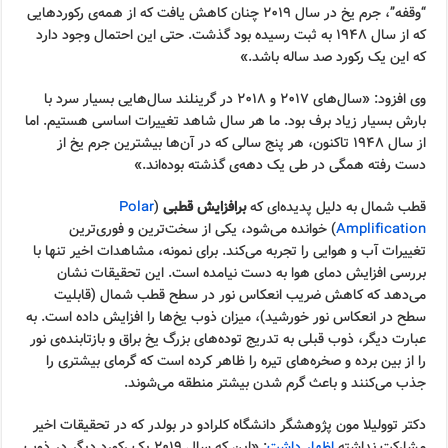
“وقفه”، جرم یخ در سال ۲۰۱۹ چنان کاهش یافت که از همه‌ی رکوردهایی
که از سال ۱۹۴۸ به ثبت رسیده بود گذشت. حتی این احتمال وجود دارد
که این یک رکورد صد ساله باشد.»
وی افزود: «سال‌های ۲۰۱۷ و ۲۰۱۸ در گرینلند سال‌هایی بسیار سرد با
بارش بسیار زیاد برف بود. ما هر سال شاهد تغییرات اساسی هستیم. اما
از سال ۱۹۴۸ تاکنون، هر پنج سالی که در آن‌ها بیشترین جرم یخ از
دست رفته همگی در طی یک دهه‌ی گذشته بوده‌اند.»
قطب شمال به دلیل پدیده‌ای که
برافزایش قطبی
(
Polar
Amplification
) خوانده می‌شود، یکی از سخت‌ترین و فوری‌ترین
تغییرات آب و هوایی را تجربه می‌کند. برای نمونه، مشاهدات اخیر تنها با
بررسی افزایش دمای هوا به دست نیامده است. این تحقیقات نشان
می‌دهد که کاهش ضریب انعکاس نور در سطح قطب شمال (قابلیت
سطح در انعکاس نور خورشید)، میزان ذوب یخ‌ها را افزایش داده است. به
عبارت دیگر، ذوب قبلی به تدریج توده‌های بزرگ یخ براق و بازتابنده‌ی نور
را از بین برده و صخره‌های تیره را ظاهر کرده است که گرمای بیشتری را
جذب می‌کنند و باعث گرم شدن بیشتر منطقه می‌شوند.
دکتر توولیلا مون پژوهشگر دانشگاه کلرادو در بولدر که در تحقیقات اخیر
مشارکت نداشته
اظهار داشت
: «این که سال ۲۰۱۹ یک رکورد دیگر در ذوب