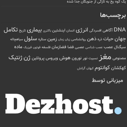
یک کوه یخ به تازگی از جنوبگان جدا شده
برچسب‌ها
تکامل
بیماری
DNA
انرژی
آگاهی
اینشتین
افسردگی
انسان
تاریخ
باکتری
سلول
جهان
حیات
ذهن
زمین
ذره
ستاره
روانشناسی
زمان
سیاهچاله
زبان
ماده
عصب
فضازمان
سیگنال
فضا
عصبی
عصب شناسی
فلسفه
فوتون
فیزیک
مغز
ژن
ژنتیک
هوش
ویروس
نور
نورون
پروتئین
مصنوعی
نسبیت
کوانتوم
کهکشان
کیهان
گرانش
میزبانی توسط