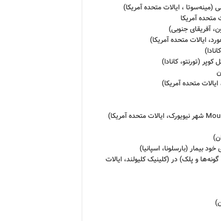
ه کام، بینی، گونه‌ها و پلک) در (کلینیک کلیولند، ایالات