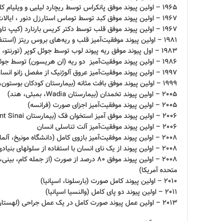
1965 – اولین پیوند موفق پانکراس توسط ریچارد لیلیی و ویلیام کلی (مینه‌سوتا ، ایالات متحده آمریکا)
1967 – اولین پیوند موفق کبد توسط توماس استارزل دنور ، ایالات متحده آمریکا
1967 – اولین پیوند موفق قلب توسط دکتر کریس بارنارد (کیپ تاون، آفریقای جنوبی)
1981 – اولین پیوند موفقیت‌آمیز قلب و ریه‌های بروس ریتز (استنفورد، ایالات متحده آمریکا)
1983 – اول پیوند موفق ریه پیوند لوب توسط جوئل کوپر (تورنتو، کانادا)
1986 – اولین پیوند موفقیت‌آمیز دو ریه (ان هریسون) توسط جوئل کوپر (تورنتو، کانادا)
1997 – اولین پیوند موفقیت‌آمیز عروق آلوژنیک از مفصل زانو انسان
1999 – اولین پیوند موفق بافت مثانه (بیمارستان کودکان بوستون، ایالات متحده آمریکا)
2005 – اولین پیوند تخمدان (بیمارستان Wadia، بمبئی، هند)
2005 – اولین پیوند موفقیت‌آمیز اجزای صورت (فرانسه)
2006 – اولین پیوند موفق آمیز استخوان فک (بیمارستان Mount Sinai شهر نیویورک، ایالات متحده آمریکا)
2006 – اولین پیوند موفقیت‌آمیز آلت تناسلی انسان
2008 – اولین پیوند موفقیت‌آمیز بازوی کامل (دانشگاه مونیخ، آلمان)
2008 – اولین پیوند از یک نای انسان با استفاده از سلولهای بنیادی خود بیمار (بارسلونا، اسپانیا)
2008 – اولین پیوند موفق 80 درصد از صورت (از جمل
متحده آمریکا)
2010 – اولین پیوند کامل صورت (بارسلونا، اسپانیا)
2011 – اولین پیوند دو پای کامل (والنسیا اسپانیا)
2013 – اولین عمل پیوند صورت کامل در یک عمل جراحی (لهستان)