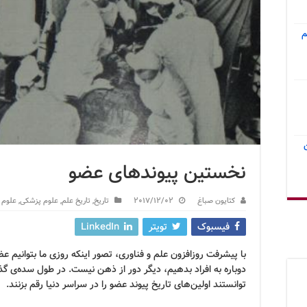
م
نخستین پیوندهای عضو
کتایون صباغ
2017/12/02
تاریخ
,
تاریخ علم
,
علوم پزشکی
,
علوم ک
فیسبوک
تویتر
LinkedIn
با پیشرفت روزافزون علم و فناوری، تصور اینکه روزی ما بتوانیم عض
دوباره به افراد بدهیم، دیگر دور از ذهن نیست. در طول سده‌ی گذ
توانستند اولین‌های تاریخ پیوند عضو را در سراسر دنیا رقم بزنند.