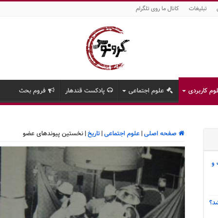
تبلیغات
کانال ما روی تلگرام
وم کاربردی
علوم اجتماعی
پادکست قندهار
فروم بحث
صفحه اصلی
|
علوم اجتماعی
|
تاریخ
|
نخستین پیوندهای عضو
 و
د؟