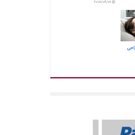
2018/04/18
احی