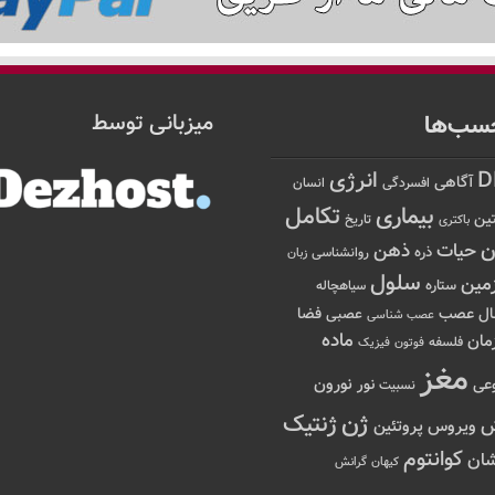
سب‌ها
میزبانی توسط
D
انرژی
آگاهی
افسردگی
انسان
تکامل
بیماری
ین
تاریخ
باکتری
ن
حیات
ذهن
ذره
روانشناسی
زبان
سلول
مین
ستاره
سیاهچاله
عصب
ال
فضا
عصبی
عصب شناسی
ماده
مان
فلسفه
فوتون
فیزیک
مغز
نور
نورون
عی
نسبیت
ژن
ژنتیک
ویروس
پروتئین
کوانتوم
ان
کیهان
گرانش