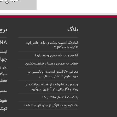
بلاگ
برچ
NA
کدام‌یک امنیت بیشتری دارد: واتس‌اپ،
تلگرام یا سیگنال؟
اینشت
آیا چیزی به نام ذهن وجود دارد؟
جها
خطاب به همه‌ی دوستان قرنطینه‌نشین
ز
زمان
معرفی «کاگنتیو کست»، پادکستی در
سیگن
مورد علوم شناختی به فارسی
فضاز
ویدیوی منتشرشده از قبیله دورافتاده‌ از
روند جنگل‌زدایی در آمازون می‌گوید
مصنو
پادکست قندهار منتشر شد
هوش
یک کوه یخ به تازگی از جنوبگان جدا شده
کهکش