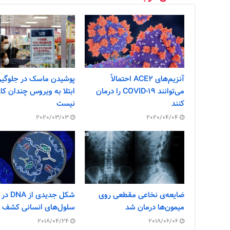
آنزیم‌های ACE2 احتمالاً
پوشیدن ماسک در جلوگیر
می‌توانند COVID-19 را درمان
ابتلا به ویروس چندان کار
کنند
نیست
2020/03/03
2020/04/04
ضایعه‌ی نخاعی مقطعی روی
شکل جدیدی از DNA در
میمون‌ها درمان شد
سلول‌های انسانی کشف 
2018/04/24
2018/06/06