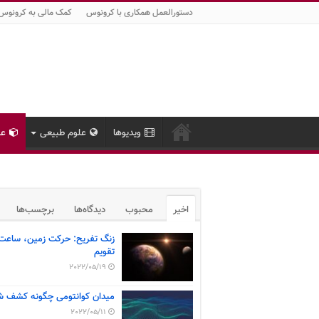
دستورالعمل همکاری با کرونوس
کمک مالی به کرونوس
ویدیوها
علوم طبیعی
عل
اخیر
محبوب
دیدگاه‌ها
برچسب‌ها
زنگ تفریح: حرکت زمین، ساعت
تقویم
2022/05/19
میدان کوانتومی چگونه کشف ش
2022/05/11