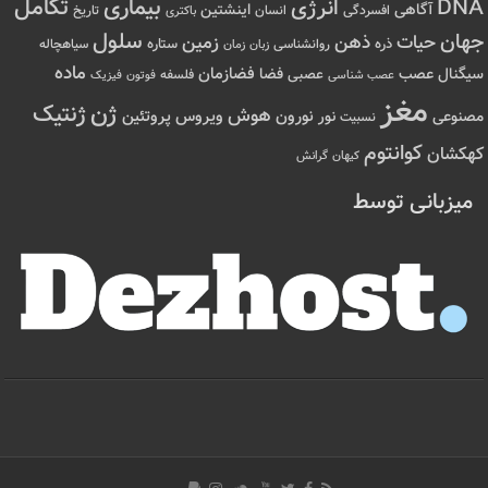
تکامل
بیماری
DNA
انرژی
آگاهی
اینشتین
افسردگی
انسان
تاریخ
باکتری
سلول
جهان
حیات
ذهن
زمین
ذره
ستاره
روانشناسی
زمان
سیاهچاله
زبان
ماده
عصب
فضازمان
سیگنال
فضا
عصبی
عصب شناسی
فلسفه
فوتون
فیزیک
مغز
ژن
ژنتیک
هوش
ویروس
نور
نورون
پروتئین
مصنوعی
نسبیت
کوانتوم
کهکشان
کیهان
گرانش
میزبانی توسط