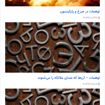
توهمات در صرع و پارکینسون
2022/01/26
توهمات – آن‌ها که صدای ملائکه را می‌شنوند
2022/01/08