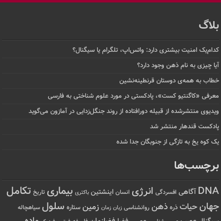
بلاگ
کدام‌یک امنیت بیشتری دارد: واتس‌اپ، تلگرام یا سیگنال؟
آیا چیزی به نام ذهن وجود دارد؟
خطاب به همه‌ی دوستان قرنطینه‌نشین
معرفی «کاگنتیو کست»، پادکستی در مورد علوم شناختی به فارسی
ویدیوی منتشرشده از قبیله دورافتاده‌ از روند جنگل‌زدایی در آمازون می‌گوید
پادکست قندهار منتشر شد
یک کوه یخ به تازگی از جنوبگان جدا شده
برچسب‌ها
تکامل
بیماری
DNA
انرژی
آگاهی
اینشتین
افسردگی
انسان
تاریخ
باکتری
سلول
جهان
حیات
ذهن
زمین
ذره
ستاره
روانشناسی
زمان
سیاهچاله
زبان