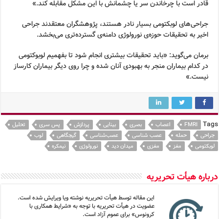
قادر است با چرخاندن سر یا چشمانش با این مشکل مقابله کند.»
جراحی‌های لوبکتومی بسیار نادر هستند، پژوهشگران معتقدند جراحی
اخیر به تحقیقات حوزه‌ی نورولوژی دامنه‌ی گسترده‌تری می‌بخشد.
برمان می‌گوید: «باید تحقیقات بیشتری انجام شود تا بفهمیم لوبوکتومی
در کدام بیماران منجر به بهبودی آنان شده و چرا روی دیگر بیماران کارساز
نیست.»
Tags
FMRI
اعصاب
بصری
بینایی
پردازش
پس سری
تحلیل
جراحی
حمله
عصب شناسی
عصب‌شناسی
گیجگاهی
لوب
لوبکتومی
مغز
مغزی
میدان دید
نورولوژی
نیمکره
درباره هیأت تحریریه
این مقاله توسط هیأت تحریریه نوشته ویا ویرایش شده است.
عضویت در هیأت تحریریه با توجه به «شرایط همکاری با
کرونوس» برای عموم آزاد است.