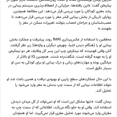
بیانیه‌ای گفت: «این یافته‌ها، جزئیاتی از انعطاف‌پذیری سیستم بینایی در
رشد مغزی کودکان را مورد بررسی قرار می‌دهد. این مطالعه همچنین
زوایای تاریکی از بخش بینایی قشر مغز را مورد بررسی قرار می‌دهند تا
عصب‌شناسان و جراحان اعصاب بتوانند تغییرات ممکن در مغز را
بفهمند.»
محققین با استفاده از عکس‌برداری fMRI روند پیشرفت و عملکرد بخش
بینایی او را (هنگام دیدن اشیا، چهره‌ی دیگران و واژه‌ها) زیر نظر گرفتند.
آنان وقتی فهمیدند که نیمکره‌ی چپ این پسر کل وظایف هر دو نیمکره‌ی
او را به عهده گرفته است، شگفت‌زده شدند. همچنین IQ او بالاتر از
میانگین بوده و مهارت‌های زبانی و درک بینایی او برای کودکی به سن او
بسیار دقیق است.
با این حال عملکردهای سطح پایین او بهبودی نیافت و همین باعث شد او
نتواند اطلاعات بینایی که از سمت چپ بدنش به مغز وارد می‌شود را
تحلیل کند.
برمان گفت: «تنها مشکل این است که او نمی‌تواند از کل میدان دیدش
استفاده کند. وقتی او به جلو نگاه می‌کند، اطلاعاتی که از سمت چپ به
مغزش وارد می‌شوند مورد تحلیل مغزی قرار نمی‌گیرند. اما او همچنان