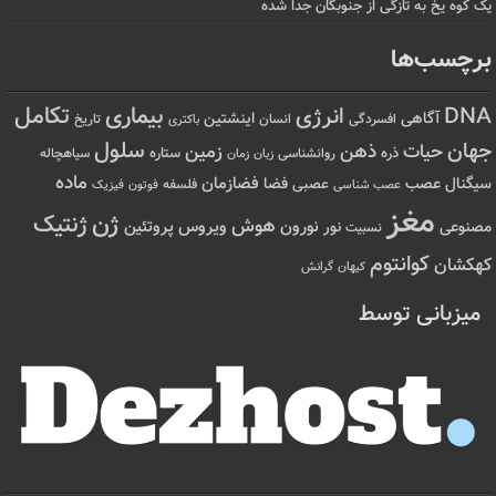
یک کوه یخ به تازگی از جنوبگان جدا شده
برچسب‌ها
تکامل
بیماری
DNA
انرژی
آگاهی
اینشتین
افسردگی
انسان
تاریخ
باکتری
سلول
جهان
حیات
ذهن
زمین
ذره
ستاره
روانشناسی
زمان
سیاهچاله
زبان
ماده
عصب
فضازمان
سیگنال
فضا
عصبی
عصب شناسی
فلسفه
فوتون
فیزیک
مغز
ژن
ژنتیک
هوش
ویروس
نور
نورون
پروتئین
مصنوعی
نسبیت
کوانتوم
کهکشان
کیهان
گرانش
میزبانی توسط