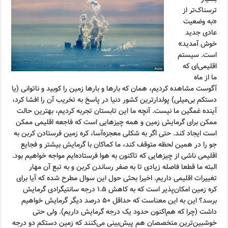
ترسناک‌تر از
«به وضعیت
عادی جدید
خوش آمدید»
است. سیستم
اقلیمی‌ای که
ما از ماه
آگوست مشاهده کردیم، همان که بارها و بارها زمین را کوبید و ناتوانی (یا
دستکم بی‌میلی) پولدارترین کشور دنیا در پاسخ به تخریب آن را افشا کرد،
آینده غمگین ما نیست. آنچه ما این تابستان تجربه کردیم، بهترین حالت
ممکن برای گرمایش زمین و همه چیزهایی است که فاجعه اقلیمی ممکن
است ایجاد کند. حتی اگر به شکلی معجزه‌آسا، کره زمین فرستادن کربن به
جو را در همین لحظه متوقف کند، ما کماکان با گرمایش بیشتر و فجایع
اقلیمی ناشی از چیزهایی که تاکنون به هوا فرستاده‌ایم مواجه خواهیم بود.
البته ما قطعا فاصله زیادی تا به صفر رساندن کربن و به تبع آن مهار
تغییرات اقلیمی داریم. اخیرا بحثی حول این سوال مطرح شده که آیا برای
کره زمین امکان‌پذیر است که به کاهش ۱.۵ درجه سانتیگرادی گرمایش
برسد؟ این به این معناست که حداقل ۵۰ درصد دیگر گرمایش خواهیم
داشت (چرا که هم‌اکنون حدود یک درجه گرمایش داریم). ولی حتی
خوشبین‌ترین متخصصان هم پیش‌بینی می‌کنند که زمین دستکم دو درجه