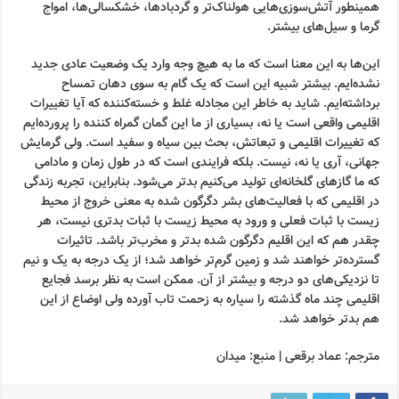
همینطور آتش‌سوزی‌هایی هولناک‌تر و گردبادها، خشکسالی‌ها، امواج
گرما و سیل‌های بیشتر.
این‌ها به این معنا است که ما به هیچ وجه وارد یک وضعیت عادی جدید
نشده‌ایم. بیشتر شبیه این است که یک گام به سوی دهان تمساح
برداشته‌ایم. شاید به خاطر این مجادله غلط و خسته‌کننده‌ که آیا تغییرات
اقلیمی واقعی‌ است یا نه، بسیاری از ما این گمان گمراه کننده را پرورده‌ایم
که تغییرات اقلیمی و تبعاتش، بحث بین سیاه و سفید است. ولی گرمایش
جهانی، آری یا نه، نیست. بلکه فرایندی است که در طول زمان و مادامی
که ما گازهای گلخانه‌ای تولید می‌کنیم بدتر می‌شود. بنابراین، تجربه زندگی
در اقلیمی که با فعالیت‌های بشر دگرگون شده به معنی خروج از محیط
زیست با ثبات فعلی و ورود به محیط زیست با ثبات بدتری نیست، هر
چقدر هم که این اقلیم دگرگون شده بدتر و مخرب‌تر باشد. تاثیرات
گسترده‌تر خواهند شد و زمین گرم‌تر خواهد شد؛ از یک درجه به یک و نیم
تا نزدیکی‌های دو درجه و بیشتر از آن. ممکن است به نظر برسد فجایع
اقلیمی چند ماه گذشته را سیاره به زحمت تاب آورده ولی اوضاع از این
هم بدتر خواهد شد.
مترجم: عماد برقعی | منبع: میدان