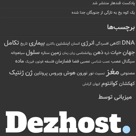
پادکست قندهار منتشر شد
یک کوه یخ به تازگی از جنوبگان جدا شده
برچسب‌ها
تکامل
بیماری
DNA
انرژی
آگاهی
اینشتین
افسردگی
انسان
تاریخ
باکتری
سلول
جهان
حیات
ذهن
زمین
ذره
ستاره
روانشناسی
زمان
سیاهچاله
زبان
ماده
عصب
فضازمان
سیگنال
فضا
عصبی
عصب شناسی
فلسفه
فوتون
فیزیک
مغز
ژن
ژنتیک
هوش
ویروس
نور
نورون
پروتئین
مصنوعی
نسبیت
کوانتوم
کهکشان
کیهان
گرانش
میزبانی توسط