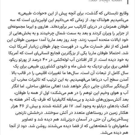
است ایجاد کند.
وقایع تابستانی که گذشت، برای آنچه پیش از این «حوادث طبیعی»
می‌نامیدیم هولناک بود. از زمانی که می‌دانیم این اولین‌باری است که سه
طوفان همزمان در دریای کارائیب سر برآورده‌اند. هاروی و ایرما مجموعه‌ای
از جزایر را ویران کردند و بعد به سمت شمال چرخیدند و به بخش‌هایی از
خود ایالات متحده آسیب زدند. چند روز بعد ماریا آمد؛ سومین طوفان این
فصل که از نظر خسارت مالی، در فهرست چهار طوفان زیانبار آمریکا ثبت
شد. احتمالا طوفان ماریا یکی از بزرگترین فجایع انسانی‌ای است که آمریکا
به خود دیده است. از کار افتادن آب لوله‌کشی در ۴۰ درصد از پورتو ریکو،
قطعی برق برای نزدیک به شش ماه و نابودی کشاورزی طبیعی برای یک
سال کامل از تبعات آن است. سال‌ها ما تغییرات اقلیمی را در قالب بالا
آمدن سطح آب دریاها می‌فهمیدیم. به این ترتیب که تاثیرات مخرب آن
گریبانگیر ساکنان جایی دیگر خواهد شد؛ اهالی مناطق ساحلی. اما انگار
آب و هوای وخیم این توهم را در هم می‌شکند؛ اول از همه با طوفان،
بعد آتش‌سوزی‌های شدید و بی‌سابقه کالیفرنیا که ظرف یک آخر هفته به
کمک بادهای دیابلو به وجود آمد. ۱۷ نفر کشته شدند و بیش از ۴۶ هزار
هکتار زمین در روستاهای متعدد در آتش سوختند. درخشش نارنجی
پساآخرزمانی آن حتی در آسمان دیزنی‌لند هم دیده شد و تصاویر
ماهواره‌ای با شعله‌هایی که از فضا دیده می‌شدند روشن شد. دود از آنجا
هم دیده می‌شد.