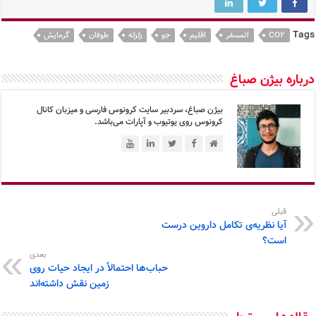
Tags
CO2
اتمسفر
اقلیم
جو
زلزله
طوفان
گرمایش
درباره بیژن صباغ
بیژن صباغ، سردبیر سایت کرونوس فارسی و میزبان کانال
کرونوس روی یوتیوب و آپارات می‌باشد.
قبلی
آیا نظریه‌ی تکامل داروین درست
است؟
بعدی
حباب‌ها احتمالاً در ایجاد حیات روی
زمین نقش داشته‌اند