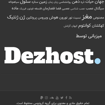
سلول
جهان
حیات
ذهن
زمین
ذره
ستاره
روانشناسی
زمان
سیاهچاله
زبان
ماده
عصب
فضازمان
سیگنال
فضا
عصبی
عصب شناسی
فلسفه
فوتون
فیزیک
مغز
ژن
ژنتیک
هوش
ویروس
نور
نورون
پروتئین
مصنوعی
نسبیت
کوانتوم
کهکشان
کیهان
گرانش
میزبانی توسط
تمام حقوق مادی و معنوی برای گروه کرونوس محفوظ است.