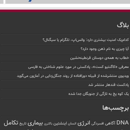
بلاگ
کدام‌یک امنیت بیشتری دارد: واتس‌اپ، تلگرام یا سیگنال؟
آیا چیزی به نام ذهن وجود دارد؟
خطاب به همه‌ی دوستان قرنطینه‌نشین
معرفی «کاگنتیو کست»، پادکستی در مورد علوم شناختی به فارسی
ویدیوی منتشرشده از قبیله دورافتاده‌ از روند جنگل‌زدایی در آمازون می‌گوید
پادکست قندهار منتشر شد
یک کوه یخ به تازگی از جنوبگان جدا شده
برچسب‌ها
تکامل
بیماری
DNA
انرژی
آگاهی
اینشتین
افسردگی
انسان
تاریخ
باکتری