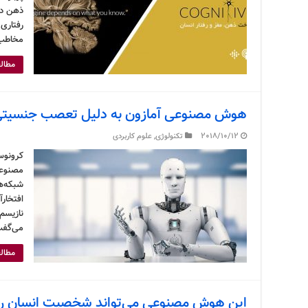
ذهن دار
رفتاری
مخاطب 
مطالع
هوش مصنوعی آمازون به دلیل تعصب جنسیتی 
2018/10/12
تکنولوژی
,
علوم کاربردی
کرونوس
شبکه‌ها
افتخار
نازیسم 
می‌گفت
مطالع
این هوش مصنوعی می‌تواند شخصیت انسان را