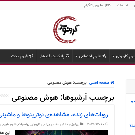
تبلیغات
کانال ما روی تلگرام
وم کاربردی
علوم اجتماعی
پادکست قندهار
فروم بحث
صفحه اصلی
|
برچسب:
هوش مصنوعی
برچسب آرشیوها:
هوش مصنوعی
 و
روبات‌های زنده، مشاهده‌ی نوترینوها و ماشین
2021/12/07
بیولوژی
,
دانش محض
,
ریاضی کاربردی
,
ریاضیات
,
علوم طبیعی
,
د؟
این هف