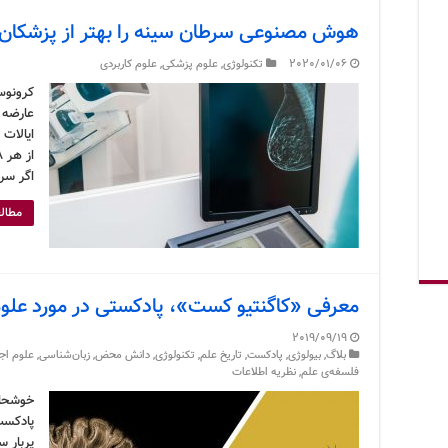
هوش مصنوعی سرطان سینه را بهتر از پزشکا
2020/01/06
تکنولوژی
,
علوم پزشکی
,
علوم کاربردی
کرونوس
عارضه ع
ایالات 
اگر سر
مطالع
معرفی «کاگنتیو کست»، پادکستی در مورد علو
2019/09/19
بلاگ
,
بیولوژی
,
پادکست
,
تاریخ علم
,
تکنولوژی
,
دانش محض
,
زبان‌شناسی
,
علوم اج
فلسفه‌ی علم
,
نظریه اطلاعات
خوشحال
پادکست
پربار 