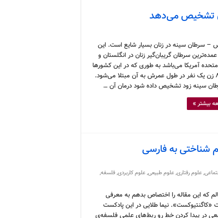
ن تشخیص می‌دهد
 – سرطان سینه در زنان بسیار شایع است. این
مده‌ترین سرطان گریبان‌گیر زنان در انگلستان و
متحده آمریکا می‌باشد به طوری که در این کشورها
از هر ۸ زن یک نفر در طول عمرش به آن مبتلا می‌شود.
طان سینه زود تشخیص داده شود درمان آن …
ه بیشتر »
م شناختی به فارسی
تماعی
,
علوم رفتاری
,
علوم طبیعی
,
علوم کاربردی
,
فلسفه
,
م که این مقاله را اختصاص بدهم به معرفی
 «کاگنتیوکست». نیما طلایی در این پادکست
سعی در پیدا کردن خط رو ربط‌های علمی فلسفه‌ی