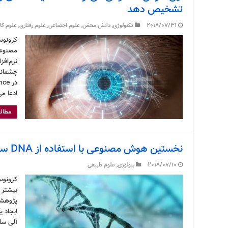
تشخیص دهد
2018/07/31
تکنولوژی
,
دانش محض
,
علوم اجتماعی
,
علوم رفتاری
,
علوم کا
کرونوس
مصنوعی
نرم‌افز
چشمانتا
ادعا می کند هر ۵ نوع
مطالع
نخستین هوش مصنوعی با استفاده از DNA ساخته شد
2018/07/10
بیولوژی
,
علوم طبیعی
کرونوس
ایجاد 
آلی سا