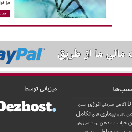
فرا خو
مطالع
سب‌ها
میزبانی توسط
D
انرژی
آگاهی
افسردگی
انسان
تکامل
بیماری
ین
تاریخ
باکتری
ن
حیات
ذهن
ذره
روانشناسی
زبان
سلول