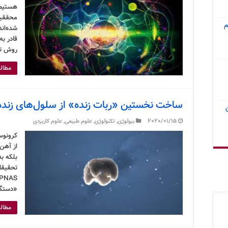
هستیم. 
محققین
م
شده‌اند
قادر ب
روش تو
مطالع
ساخت نخستین «ربات زنده» از سلول‌های زنده
2020/01/15
بیولوژی
,
تکنولوژی
,
علوم طبیعی
,
علوم کاربردی
کرونوس
از آهن
بلکه ب
تحقیقا
«دستگا
مطالع