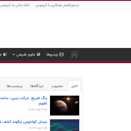
دستورالعمل همکاری با کرونوس
کمک مالی به کرونوس
ویدیوها
علوم طبیعی
عل
اخیر
محبوب
دیدگاه‌ها
برچسب‌ها
زنگ تفریح: حرکت زمین، ساعت
تقویم
2022/05/19
میدان کوانتومی چگونه کشف ش
2022/05/11