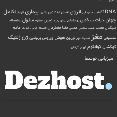
تکامل
بیماری
DNA
انرژی
آگاهی
اینشتین
افسردگی
انسان
تاریخ
باکتری
سلول
جهان
حیات
ذهن
زمین
ذره
ستاره
روانشناسی
زمان
سیاهچاله
زبان
ماده
عصب
فضازمان
سیگنال
فضا
عصبی
عصب شناسی
فلسفه
فوتون
فیزیک
مغز
ژن
ژنتیک
هوش
ویروس
نور
نورون
پروتئین
مصنوعی
نسبیت
کوانتوم
کهکشان
کیهان
گرانش
میزبانی توسط