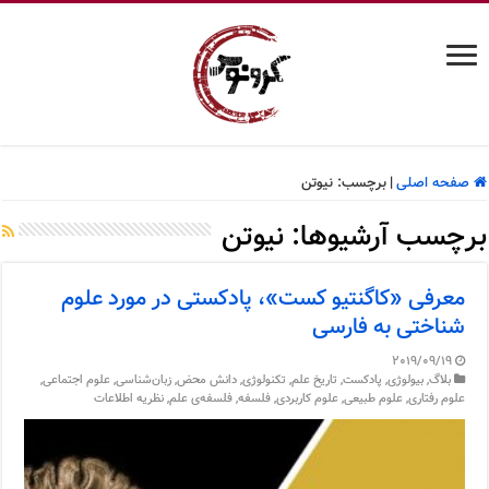
صفحه اصلی
|
برچسب:
نیوتن
برچسب آرشیوها:
نیوتن
معرفی «کاگنتیو کست»، پادکستی در مورد علوم
شناختی به فارسی
2019/09/19
بلاگ
,
بیولوژی
,
پادکست
,
تاریخ علم
,
تکنولوژی
,
دانش محض
,
زبان‌شناسی
,
علوم اجتماعی
,
علوم رفتاری
,
علوم طبیعی
,
علوم کاربردی
,
فلسفه
,
فلسفه‌ی علم
,
نظریه اطلاعات