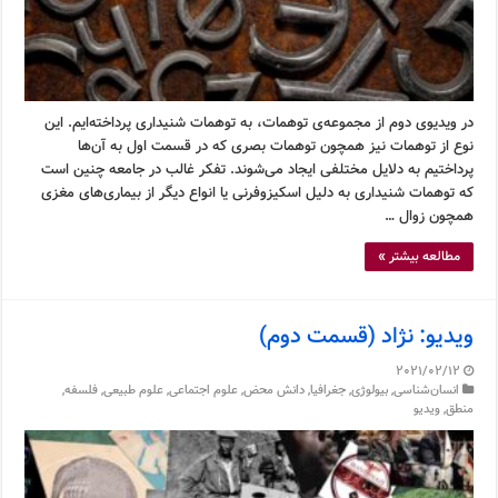
در ویدیوی دوم از مجموعه‌ی توهمات، به توهمات شنیداری پرداخته‌ایم. این
نوع از توهمات نیز همچون توهمات بصری که در قسمت اول به آن‌ها
پرداختیم به دلایل مختلفی ایجاد می‌شوند. تفکر غالب در جامعه چنین است
که توهمات شنیداری به دلیل اسکیزوفرنی یا انواع دیگر از بیماری‌های مغزی
همچون زوال …
مطالعه بیشتر »
ویدیو: نژاد (قسمت دوم)
2021/02/12
انسان‌شناسی
,
بیولوژی
,
جغرافیا
,
دانش محض
,
علوم اجتماعی
,
علوم طبیعی
,
فلسفه
,
منطق
,
ویدیو