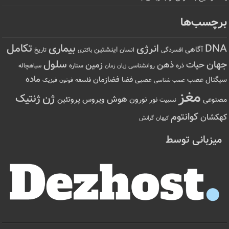
برچسب‌ها
تکامل
بیماری
DNA
انرژی
آگاهی
اینشتین
افسردگی
انسان
تاریخ
باکتری
سلول
جهان
حیات
ذهن
زمین
ذره
ستاره
روانشناسی
زمان
سیاهچاله
زبان
ماده
عصب
فضازمان
سیگنال
فضا
عصبی
عصب شناسی
فلسفه
فوتون
فیزیک
مغز
ژن
ژنتیک
هوش
ویروس
نور
نورون
پروتئین
مصنوعی
نسبیت
کوانتوم
کهکشان
کیهان
گرانش
میزبانی توسط