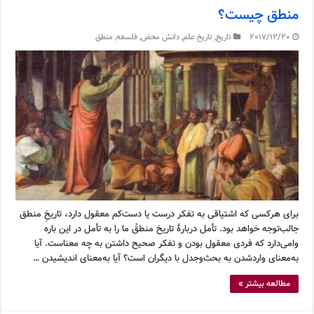
منطق چیست؟
2017/12/20
تاریخ
,
تاریخ علم
,
دانش محض
,
فلسفه
,
منطق
برای هرکسی که اشتیاقی به تفکر درست یا دست‌کم معقول دارد، تاریخِ منطق
جالب‌توجه خواهد بود. تأمل دربارۀ تاریخ منطقْ ما را به تأمل در این باره
وامی‌دارد که فردی معقول بودن و تفکر صحیح داشتن به چه معناست. آیا
به‌معنای وارد‌شدن به بحث‌وجدل با دیگران است؟ آیا به‌معنای اندیشیدن …
مطالعه بیشتر »