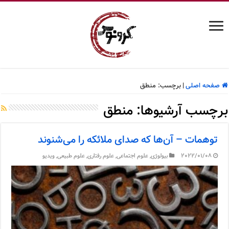
صفحه اصلی
|
برچسب:
منطق
برچسب آرشیوها:
منطق
توهمات – آن‌ها که صدای ملائکه را می‌شنوند
2022/01/08
بیولوژی
,
علوم اجتماعی
,
علوم رفتاری
,
علوم طبیعی
,
ویدیو