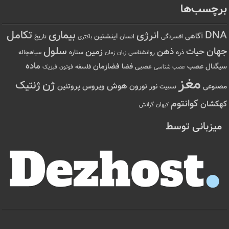
برچسب‌ها
تکامل
بیماری
DNA
انرژی
آگاهی
اینشتین
افسردگی
انسان
تاریخ
باکتری
سلول
جهان
حیات
ذهن
زمین
ذره
ستاره
روانشناسی
زمان
سیاهچاله
زبان
ماده
عصب
فضازمان
سیگنال
فضا
عصبی
عصب شناسی
فلسفه
فوتون
فیزیک
مغز
ژن
ژنتیک
هوش
ویروس
نور
نورون
پروتئین
مصنوعی
نسبیت
کوانتوم
کهکشان
کیهان
گرانش
میزبانی توسط