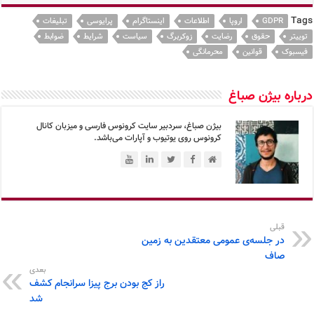
Tags
GDPR
اروپا
اطلاعات
اینستاگرام
پرایوسی
تبلیغات
توییتر
حقوق
رضایت
زوکربرگ
سیاست
شرایط
ضوابط
فیسبوک
قوانین
محرمانگی
درباره بیژن صباغ
بیژن صباغ، سردبیر سایت کرونوس فارسی و میزبان کانال
کرونوس روی یوتیوب و آپارات می‌باشد.
قبلی
در جلسه‌ی عمومی معتقدین به زمین
صاف
بعدی
راز کج بودن برج پیزا سرانجام کشف
شد