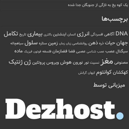
یک کوه یخ به تازگی از جنوبگان جدا شده
برچسب‌ها
تکامل
بیماری
DNA
انرژی
آگاهی
اینشتین
افسردگی
انسان
تاریخ
باکتری
سلول
جهان
حیات
ذهن
زمین
ذره
ستاره
روانشناسی
زمان
سیاهچاله
زبان
ماده
عصب
فضازمان
سیگنال
فضا
عصبی
عصب شناسی
فلسفه
فوتون
فیزیک
مغز
ژن
ژنتیک
هوش
ویروس
نور
نورون
پروتئین
مصنوعی
نسبیت
کوانتوم
کهکشان
کیهان
گرانش
میزبانی توسط