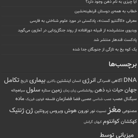
آیا چیزی به نام ذهن وجود دارد؟
خطاب به همه‌ی دوستان قرنطینه‌نشین
معرفی «کاگنتیو کست»، پادکستی در مورد علوم شناختی به فارسی
ویدیوی منتشرشده از قبیله دورافتاده‌ از روند جنگل‌زدایی در آمازون می‌گوید
پادکست قندهار منتشر شد
یک کوه یخ به تازگی از جنوبگان جدا شده
برچسب‌ها
تکامل
بیماری
DNA
انرژی
آگاهی
اینشتین
افسردگی
انسان
تاریخ
باکتری
سلول
جهان
حیات
ذهن
زمین
ذره
ستاره
روانشناسی
زمان
سیاهچاله
زبان
ماده
عصب
فضازمان
سیگنال
فضا
عصبی
عصب شناسی
فلسفه
فوتون
فیزیک
مغز
ژن
ژنتیک
هوش
ویروس
نور
نورون
پروتئین
مصنوعی
نسبیت
کوانتوم
کهکشان
کیهان
گرانش
میزبانی توسط