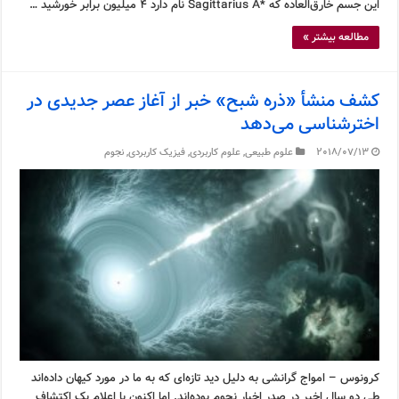
این جسم خارق‌العاده که *Sagittarius A نام دارد ۴ میلیون برابر خورشید …
مطالعه بیشتر »
کشف منشأ «ذره شبح» خبر از آغاز عصر جدیدی در
اخترشناسی می‌دهد
2018/07/13
علوم طبیعی
,
علوم کاربردی
,
فیزیک کاربردی
,
نجوم
کرونوس – امواج گرانشی به دلیل دید تازه‌ای که به ما در مورد کیهان داده‌اند
طی دو سال اخیر در صدر اخبار نجوم بوده‌اند. اما اکنون با اعلام یک اکتشاف