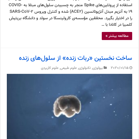
استفاده از پروتئین‌های Spike منجر به چسبیدن سلول‌های مبتلا به COVID-
19 به آنزیم مبدل آنژیوتانسین (ACE2) شده و کنترل ویروس SARS-CoV-2
را در اختیار بگیرد. محققین مؤسسه‌ی کارولینسکا در سوئد و دانشگاه بریتیش
کلمبیا در کانادا با …
مطالعه بیشتر »
ساخت نخستین «ربات زنده» از سلول‌های زنده
2020/01/15
بیولوژی
,
تکنولوژی
,
علوم طبیعی
,
علوم کاربردی