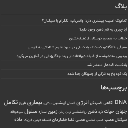
بلاگ
کدام‌یک امنیت بیشتری دارد: واتس‌اپ، تلگرام یا سیگنال؟
آیا چیزی به نام ذهن وجود دارد؟
خطاب به همه‌ی دوستان قرنطینه‌نشین
معرفی «کاگنتیو کست»، پادکستی در مورد علوم شناختی به فارسی
ویدیوی منتشرشده از قبیله دورافتاده‌ از روند جنگل‌زدایی در آمازون می‌گوید
پادکست قندهار منتشر شد
یک کوه یخ به تازگی از جنوبگان جدا شده
برچسب‌ها
تکامل
بیماری
DNA
انرژی
آگاهی
اینشتین
افسردگی
انسان
تاریخ
باکتری
سلول
جهان
حیات
ذهن
زمین
ذره
ستاره
روانشناسی
زمان
سیاهچاله
زبان
ماده
عصب
فضازمان
سیگنال
فضا
عصبی
عصب شناسی
فلسفه
فوتون
فیزیک