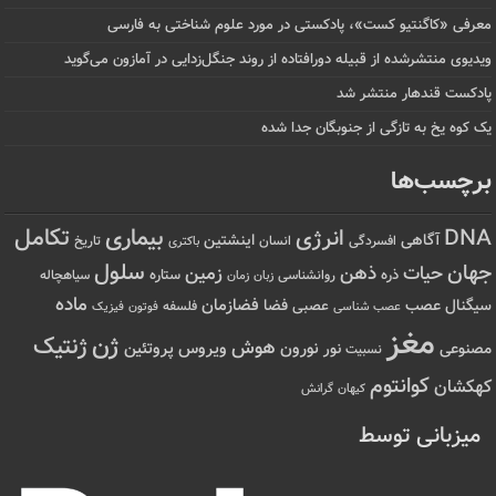
معرفی «کاگنتیو کست»، پادکستی در مورد علوم شناختی به فارسی
ویدیوی منتشرشده از قبیله دورافتاده‌ از روند جنگل‌زدایی در آمازون می‌گوید
پادکست قندهار منتشر شد
یک کوه یخ به تازگی از جنوبگان جدا شده
برچسب‌ها
تکامل
بیماری
DNA
انرژی
آگاهی
اینشتین
افسردگی
انسان
تاریخ
باکتری
سلول
جهان
حیات
ذهن
زمین
ذره
ستاره
روانشناسی
زمان
سیاهچاله
زبان
ماده
عصب
فضازمان
سیگنال
فضا
عصبی
عصب شناسی
فلسفه
فوتون
فیزیک
مغز
ژن
ژنتیک
هوش
ویروس
نور
نورون
پروتئین
مصنوعی
نسبیت
کوانتوم
کهکشان
کیهان
گرانش
میزبانی توسط