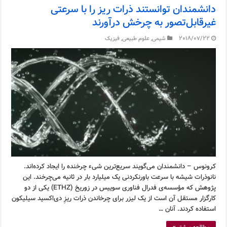
دانشمندان توانستند ذرات ریز را با سرعتی
غیرقابل‌تصور به چرخش درآورند
2018/07/22
شیمی
,
علوم طبیعی
,
فیزیک
کرونوس – دانشمندان می‌گویند سریع‌ترین شیء چرخنده را ایجاد کرده‌اند.
نانوذرات شیشه با سرعت باورنکردنی یک میلیارد بار در ثانیه می‌چرخند. این
پژوهش که مؤسسه‌ی فدرال فناوری سوییس در زوریخ (ETHZ) یکی از دو
کارگزار مستقل آن است از یک لیزر برای چرخاندن ذرات ریزِ دی‌اکسید سیلیکون
استفاده کردند. آنان …