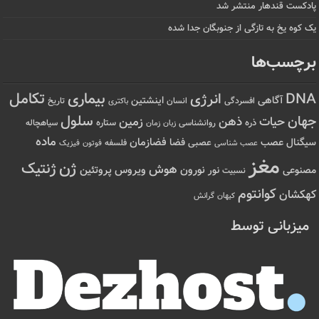
پادکست قندهار منتشر شد
یک کوه یخ به تازگی از جنوبگان جدا شده
برچسب‌ها
تکامل
بیماری
DNA
انرژی
آگاهی
اینشتین
افسردگی
انسان
تاریخ
باکتری
سلول
جهان
حیات
ذهن
زمین
ذره
ستاره
روانشناسی
زمان
سیاهچاله
زبان
ماده
عصب
فضازمان
سیگنال
فضا
عصبی
عصب شناسی
فلسفه
فوتون
فیزیک
مغز
ژن
ژنتیک
هوش
ویروس
نور
نورون
پروتئین
مصنوعی
نسبیت
کوانتوم
کهکشان
کیهان
گرانش
میزبانی توسط