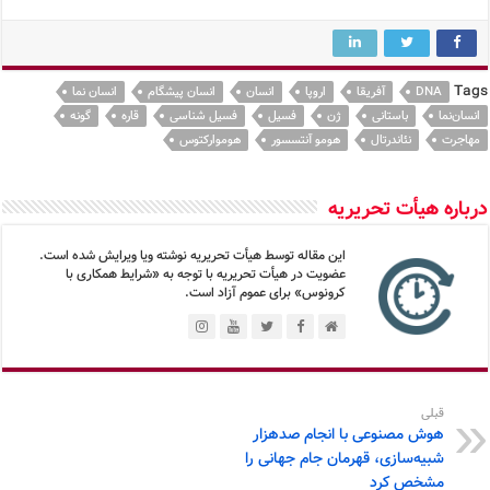
Tags
DNA
آفریقا
اروپا
انسان
انسان پیشگام
انسان نما
انسان‌نما
باستانی
ژن
فسیل
فسیل شناسی
قاره
گونه
مهاجرت
نئاندرتال
هومو آنتسسور
هوموارکتوس
درباره هیأت تحریریه
این مقاله توسط هیأت تحریریه نوشته ویا ویرایش شده است.
عضویت در هیأت تحریریه با توجه به «شرایط همکاری با
کرونوس» برای عموم آزاد است.
قبلی
هوش مصنوعی با انجام صدهزار
شبیه‌سازی، قهرمان جام جهانی را
مشخص کرد