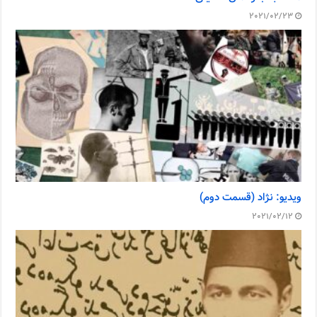
2021/02/23
ویدیو: نژاد (قسمت دوم)
2021/02/12