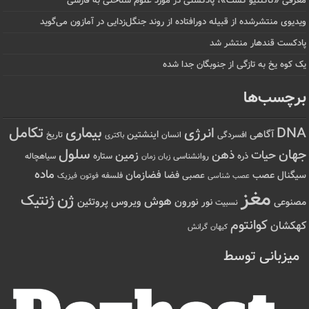
معرفی «کاگنتیو کست»، پادکستی در مورد علوم شناختی به فارسی
ویدیوی منتشرشده از قبیله دورافتاده‌ از روند جنگل‌زدایی در آمازون می‌گوید
پادکست قندهار منتشر شد
یک کوه یخ به تازگی از جنوبگان جدا شده
برچسب‌ها
تکامل
بیماری
DNA
انرژی
آگاهی
اینشتین
افسردگی
انسان
تاریخ
باکتری
سلول
جهان
حیات
ذهن
زمین
ذره
ستاره
روانشناسی
زمان
سیاهچاله
زبان
ماده
عصب
فضازمان
سیگنال
فضا
عصبی
عصب شناسی
فلسفه
فوتون
فیزیک
مغز
ژن
ژنتیک
هوش
ویروس
نور
نورون
پروتئین
مصنوعی
نسبیت
کوانتوم
کهکشان
کیهان
گرانش
میزبانی توسط