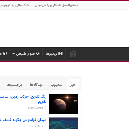
دستورالعمل همکاری با کرونوس
کمک مالی به کرونوس
ویدیوها
علوم طبیعی
عل
اخیر
محبوب
دیدگاه‌ها
برچسب‌ها
زنگ تفریح: حرکت زمین، ساعت
تقویم
2022/05/19
میدان کوانتومی چگونه کشف ش
2022/05/11