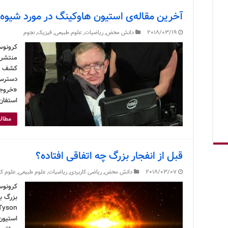
آخرین مقاله‌ی استیون هاوکینگ در مورد شیوه‌
2018/03/19
دانش محض
,
ریاضیات
,
علوم طبیعی
,
فیزیک
,
نجوم
کرونوس
منتشر 
کشف جه
دسترس 
«خروجی
استفان
مطالع
قبل از انفجار بزرگ چه اتفاقی افتاده؟
2018/03/07
دانش محض
,
ریاضی کاربردی
,
ریاضیات
,
علوم طبیعی
,
علوم کا
استیون 