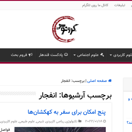
تبلیغات
کانال ما روی تلگرام
وم کاربردی
علوم اجتماعی
پادکست قندهار
فروم بحث
صفحه اصلی
|
برچسب:
انفجار
برچسب آرشیوها:
انفجار
 و
پنج امکان برای سفر به کهکشان‌ها
2022/01/18
تکنولوژی
,
ریاضی کاربردی
,
شیمی
,
علوم طبیعی
,
علوم کاربردی
,
د؟
فواصل 