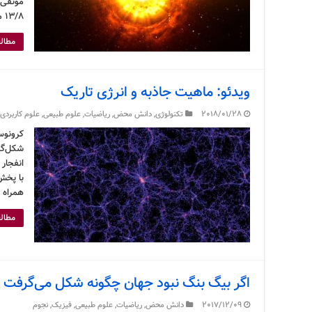
موثقی 
۱۳/۸ میلیارد سال پیش اتفاق …
مطالع
ویدئو: ماهیت جاذبه و انرژی تاریک
2018/01/28
تکنولوژی
,
دانش محض
,
ریاضیات
,
علوم طبیعی
,
علوم کاربردی
کرونوس
شکل‌گی
انفجار 
با پخش
همراه 
مطالع
اگر بیگ بنگ نبود جهان چگونه شکل می‌گرفت
2017/12/09
دانش محض
,
ریاضیات
,
علوم طبیعی
,
فیزیک
,
نجوم