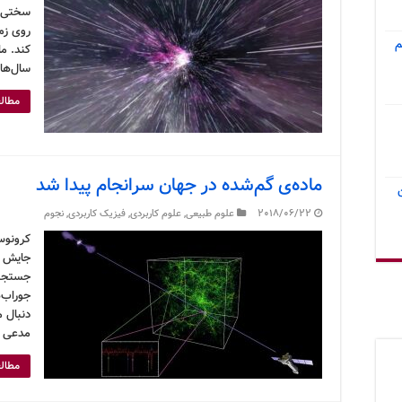
سختی م
روی زم
م
کند. ما
سال‌ها 
مطالع
ماده‌ی گم‌شده در جهان سرانجام پیدا شد
2018/06/22
علوم طبیعی
,
علوم کاربردی
,
فیزیک کاربردی
,
نجوم
کرونوس
جایش پ
جستجو ب
جوراب‌
دنبال م
مدعی ش
مطالع