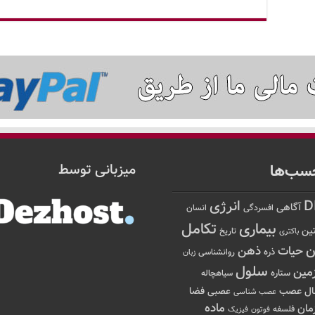
سب‌ها
میزبانی توسط
D
انرژی
آگاهی
افسردگی
انسان
تکامل
بیماری
ین
تاریخ
باکتری
ن
حیات
ذهن
ذره
روانشناسی
زبان
سلول
مین
ستاره
سیاهچاله
عصب
ال
فضا
عصبی
عصب شناسی
ماده
مان
فلسفه
فوتون
فیزیک