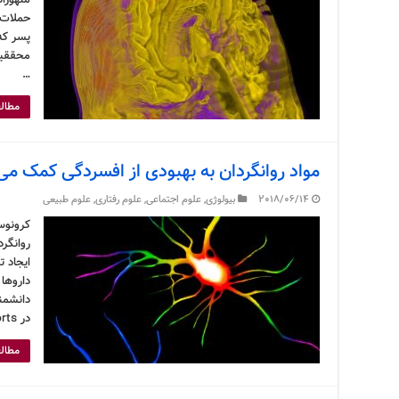
حملات 
محققین 
…
مطالع
مواد روانگردان به بهبودی از افسردگی کمک می‌
2018/06/14
بیولوژی
,
علوم اجتماعی
,
علوم رفتاری
,
علوم طبیعی
کرونوس
روانگر
ایجاد ت
داروها
دانشمند
در Cell Reports منتشر شده مدعی شده‌اند که حالا …
مطالع