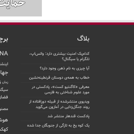
بلاگ
برچ
NA
کدام‌یک امنیت بیشتری دارد: واتس‌اپ،
تلگرام یا سیگنال؟
اینشت
آیا چیزی به نام ذهن وجود دارد؟
جها
خطاب به همه‌ی دوستان قرنطینه‌نشین
ز
زمان
معرفی «کاگنتیو کست»، پادکستی در
سیگن
مورد علوم شناختی به فارسی
فضاز
ویدیوی منتشرشده از قبیله دورافتاده‌ از
روند جنگل‌زدایی در آمازون می‌گوید
مصنو
پادکست قندهار منتشر شد
هوش
یک کوه یخ به تازگی از جنوبگان جدا شده
کهکش