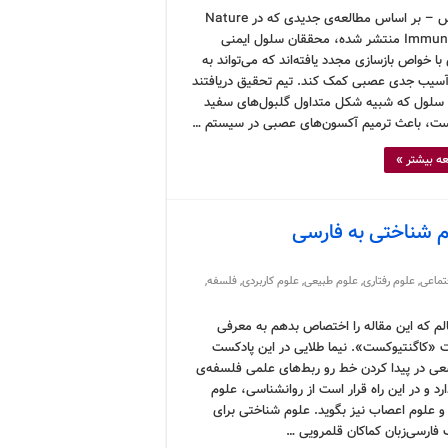
کرونوس – بر اساس مطالعه‌ی جدیدی که در Nature
Immunology منتشر شده، محققان سلول ایمنی
ا خواص بازسازی مجدد یافته‌اند که می‌تواند به
آسیب جدی عصبی کمک کند. تیم تحقیق دریافتند
 سلول که شبیه شکل متداول گلبول‌های سفید
ت، باعث ترمیم آکسون‌های عصبی در سیستم …
ه بیشتر »
م شناختی به فارسی
تماعی
,
علوم رفتاری
,
علوم طبیعی
,
علوم کاربردی
,
فلسفه
,
م که این مقاله را اختصاص بدهم به معرفی
 «کاگنتیوکست». نیما طلایی در این پادکست
سعی در پیدا کردن خط رو ربط‌های علمی فلسفه‌ی
د و در این راه قرار است از روانشناسی، علوم
 و علوم اعصاب نیز بگوید. علوم شناختی برای
فارسی‌زبان کماکان قلمرویی …