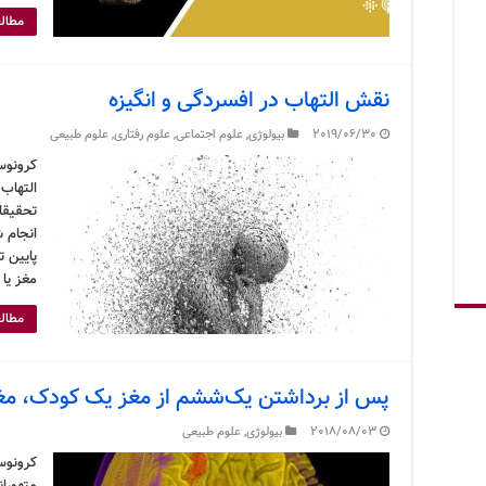
مطالع
نقش التهاب در افسردگی و انگیزه
2019/06/30
بیولوژی
,
علوم اجتماعی
,
علوم رفتاری
,
علوم طبیعی
کرونوس
التهاب
تحقیقا
انجام 
پایین 
مغز یا
مطالع
پس از برداشتن یک‌ششم از مغز یک کودک، مغز 
2018/08/03
بیولوژی
,
علوم طبیعی