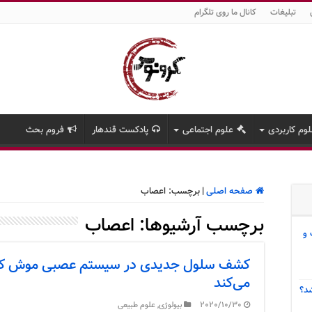
تبلیغات
کانال ما روی تلگرام
وم کاربردی
علوم اجتماعی
پادکست قندهار
فروم بحث
صفحه اصلی
|
برچسب:
اعصاب
برچسب آرشیوها:
اعصاب
 و
کشف سلول جدیدی در سیستم عصبی موش که ا
می‌کند
د؟
2020/10/30
بیولوژی
,
علوم طبیعی