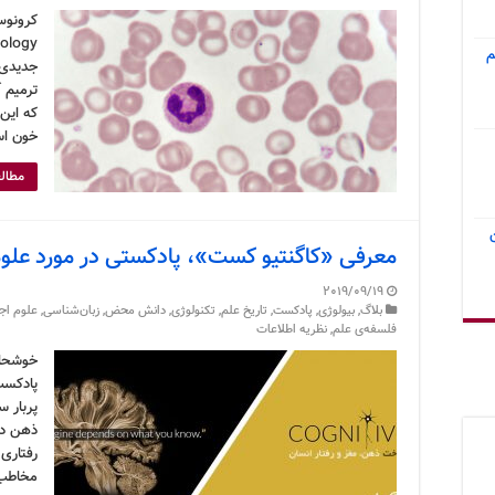
م
جدیدی ب
ترمیم 
که این
خون اس
مطالع
معرفی «کاگنتیو کست»، پادکستی در مورد علو
2019/09/19
بلاگ
,
بیولوژی
,
پادکست
,
تاریخ علم
,
تکنولوژی
,
دانش محض
,
زبان‌شناسی
,
علوم اج
فلسفه‌ی علم
,
نظریه اطلاعات
خوشحال
پادکست
پربار 
ذهن دار
رفتاری
مخاطب 