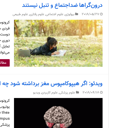
درون‌گراها ضداجتماع و تنبل نیستند
2018/05/27
بیولوژی
,
علوم اجتماعی
,
علوم رفتاری
,
علوم طبیعی
کرونوس
فردی س
دوست دا
دوری جو
تمایل آ
می‌توا
مطالع
ویدئو: اگر هیپوکامپوس مغز برداشته شود چه ا
2018/04/18
علوم پزشکی
,
علوم کاربردی
,
ویدیو
کرونوس
یوتیوب 
 the
پزشکی 