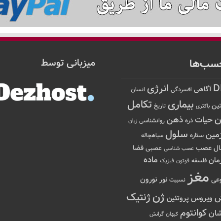
سب‌ها
میزبانی توسط
D
انرژی
آگاهی
افسردگی
انسان
تکامل
بیماری
ین
تاریخ
باکتری
ن
حیات
ذهن
ذره
روانشناسی
زبان
سلول
مین
ستاره
سیاهچاله
عصب
ال
فضا
عصبی
عصب شناسی
ماده
مان
فلسفه
فوتون
فیزیک
مغز
نور
نورون
عی
نسبیت
ژن
ژنتیک
ویروس
پروتئین
کوانتوم
ان
کیهان
گرانش