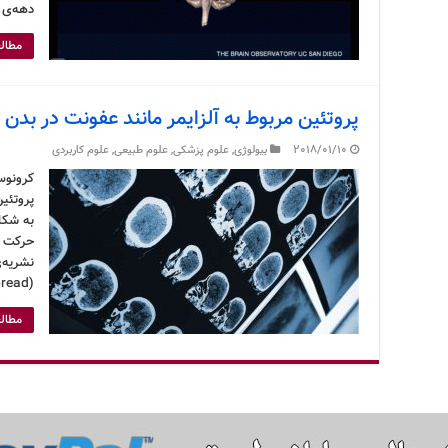
دهه‌ی ۵۰ میلادی برای بهبود شرایطی که یک
مطالع
پروتئین مربوط به آلزایمر مانند عفونت در بد
2018/01/10
بیولوژی
,
علوم پزشکی
,
علوم طبیعی
,
علوم کاربردی
کرونوس
پروتئین
به شکل
حرکت م
(Transneuronal Spread) را با مشاهده‌ی توزیع …
مطالع