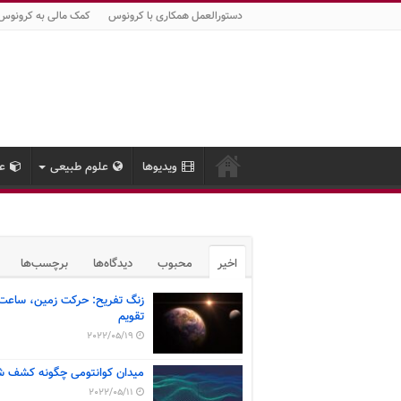
دستورالعمل همکاری با کرونوس
کمک مالی به کرونوس
ویدیوها
علوم طبیعی
عل
اخیر
محبوب
دیدگاه‌ها
برچسب‌ها
زنگ تفریح: حرکت زمین، ساعت
تقویم
2022/05/19
میدان کوانتومی چگونه کشف ش
2022/05/11