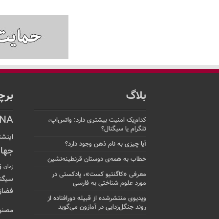
بلاگ
برچ
NA
کدام‌یک امنیت بیشتری دارد: واتس‌اپ،
تلگرام یا سیگنال؟
اینشت
آیا چیزی به نام ذهن وجود دارد؟
جها
خطاب به همه‌ی دوستان قرنطینه‌نشین
ز
زمان
معرفی «کاگنتیو کست»، پادکستی در
سیگن
مورد علوم شناختی به فارسی
فضاز
ویدیوی منتشرشده از قبیله دورافتاده‌ از
روند جنگل‌زدایی در آمازون می‌گوید
مصنو