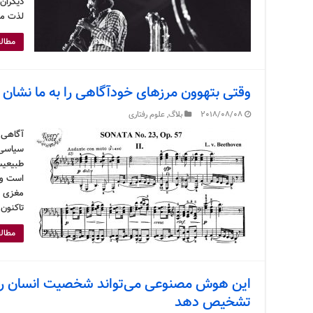
دیگران 
لذت می
مطالع
وقتی بتهوون مرزهای خودآگاهی را به ما نشان 
2018/08/08
بلاگ
,
علوم رفتاری
آگاهی 
سیاسی 
طبیعیس
است و 
مغزی م
تاکنون 
مطالع
این هوش مصنوعی می‌تواند شخصیت انسان را
تشخیص دهد