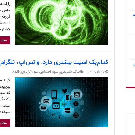
رایانه‌
خاص مکا
م
آن‌چه د
است خو
کوانتوم
مطالع
کدام‌یک امنیت بیشتری دارد: واتس‌اپ، تلگرام 
2020/11/07
بلاگ
,
تکنولوژی
,
علوم اجتماعی
,
علوم کاربردی
,
قانون
کرونوس
پیچیده 
که مجمو
یکدیگر 
است، د
شبکه‌ه
مطالع