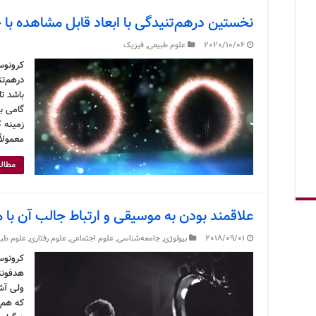
نخستین درهم‌تنیدگی با ابعاد قابل مشاهده ب
2020/10/06
علوم طبیعی
,
فیزیک
کرونوس
درهم‌تن
باشد ت
گامی بس
زمینه 
معمولاً
مطالع
علاقمند بودن به موسیقی و ارتباط جالب آن با 
2018/09/01
بیولوژی
,
جامعه‌شناسی
,
علوم اجتماعی
,
علوم رفتاری
,
علوم طب
کرونوس
هدفونت
ولی آشن
که هم‌