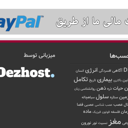
سب‌ها
میزبانی توسط
D
انرژی
آگاهی
افسردگی
انسان
تکامل
بیماری
ین
تاریخ
باکتری
ن
حیات
ذهن
ذره
روانشناسی
زبان
سلول
مین
ستاره
سیاهچاله
عصب
ال
فضا
عصبی
عصب شناسی
ماده
مان
فلسفه
فوتون
فیزیک
مغز
نور
نورون
عی
نسبیت