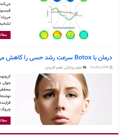
می‌کند
فیسبوک
می‌زند؟
تشخیص 
مطالع
درمان با Botox سرعت رشد حسی را کاهش می‌دهد
2018/01/24
علوم پزشکی
,
علوم کاربردی
کرونوس
جوان م
محققین
فزاینده
چروک پ
مطالع