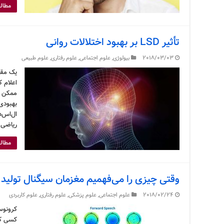
مطالع
تأثیر LSD بر بهبود اختلالات روانی
2018/03/03
بیولوژی
,
علوم اجتماعی
,
علوم رفتاری
,
علوم طبیعی
ممکن ا
بهبودی 
ال‌اس‌د
ریاضی 
مطالع
وقتی چیزی را می‌فهمیم مغزمان سیگنال تولید 
2018/02/24
علوم اجتماعی
,
علوم پزشکی
,
علوم رفتاری
,
علوم کاربردی
کرونوس
کسی که