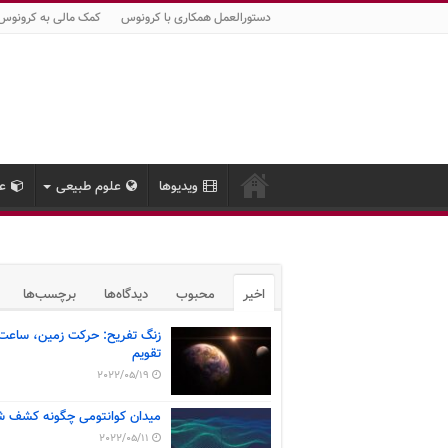
دستورالعمل همکاری با کرونوس
کمک مالی به کرونوس
ویدیوها
علوم طبیعی
عل
اخیر
محبوب
دیدگاه‌ها
برچسب‌ها
زنگ تفریح: حرکت زمین، ساعت
تقویم
2022/05/19
میدان کوانتومی چگونه کشف ش
2022/05/11