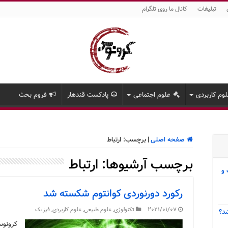
تبلیغات
کانال ما روی تلگرام
وم کاربردی
علوم اجتماعی
پادکست قندهار
فروم بحث
صفحه اصلی
|
برچسب:
ارتباط
برچسب آرشیوها:
ارتباط
 و
رکورد دورنوردی کوانتوم شکسته شد
2021/01/07
تکنولوژی
,
علوم طبیعی
,
علوم کاربردی
,
فیزیک
د؟
کرونوس