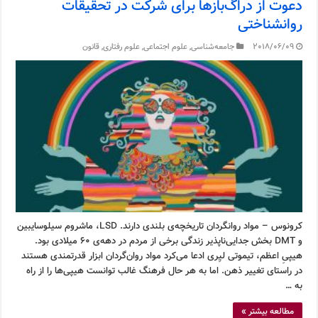
دعوت از دراگ‌بازها برای شرکت در تحقیقات
روانشناختی
2018/06/09
جامعه‌شناسی
,
علوم اجتماعی
,
علوم رفتاری
,
قانون
کرونوس – مواد روانگردان تاریخچه‌ی بلندی دارند. LSD، ماشروم سیلوسایبین
و DMT بخش جدایی‌ناپذیر زندگی برخی از مردم در دهه‌ی ۶۰ میلادی بود.
هیپیِ اعظم، تیموتی لیِری ادعا می‌کرد مواد روان‌گردان ابزار قدرتمندی هستند
در راستای تغییر ذهن. اما به هر حال فرهنگ غالب توانست هیپی‌ها را از راه
به …
مطالعه بیشتر »