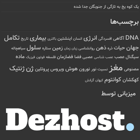
یک کوه یخ به تازگی از جنوبگان جدا شده
برچسب‌ها
تکامل
بیماری
DNA
انرژی
آگاهی
اینشتین
افسردگی
انسان
تاریخ
باکتری
سلول
جهان
حیات
ذهن
زمین
ذره
ستاره
روانشناسی
زمان
سیاهچاله
زبان
ماده
عصب
فضازمان
سیگنال
فضا
عصبی
عصب شناسی
فلسفه
فوتون
فیزیک
مغز
ژن
ژنتیک
هوش
ویروس
نور
نورون
پروتئین
مصنوعی
نسبیت
کوانتوم
کهکشان
کیهان
گرانش
میزبانی توسط