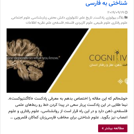
شناختی به فارسی
2019/09/19
بلاگ
,
بیولوژی
,
پادکست
,
تاریخ علم
,
تکنولوژی
,
دانش محض
,
زبان‌شناسی
,
علوم اجتماعی
,
علوم رفتاری
,
علوم طبیعی
,
علوم کاربردی
,
فلسفه
,
فلسفه‌ی علم
,
نظریه اطلاعات
خوشحالم که این مقاله را اختصاص بدهم به معرفی پادکست «کاگنتیوکست».
نیما طلایی در این پادکست پربار سعی در پیدا کردن خط رو ربط‌های علمی
فلسفه‌ی ذهن دارد و در این راه قرار است از روانشناسی، علوم رفتاری و علوم
اعصاب نیز بگوید. علوم شناختی برای مخاطب فارسی‌زبان کماکان قلمرویی …
مطالعه بیشتر »