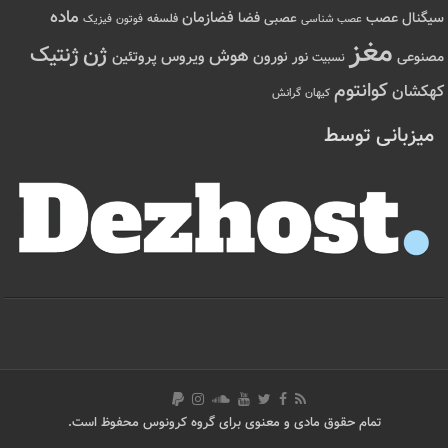
ماده
عصب
فضازمان
سیگنال
فضا
عصبی
عصب شناسی
فلسفه
فوتون
فیزیک
مغز
ژن
ژنتیک
هوش
ویروس
نور
نورون
پروتئین
مصنوعی
نسبیت
کوانتوم
کهکشان
کیهان
گرانش
میزبانی توسط
تمام حقوق مادی و معنوی برای گروه کرونوس محفوظ است.