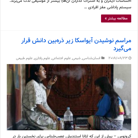
احساسات دیگران و به اشتراک گذاردن آن‌ها) بیشتر از موسیقی لذت می‌برند.
سیستم پاداشی مفز افرادی …
مطالعه بیشتر »
مراسم نوشیدن آیواسکا زیر ذره‌بین دانش قرار
می‌گیرد
2018/08/23
انسان‌شناسی
,
شیمی
,
علوم اجتماعی
,
علوم رفتاری
,
علوم طبیعی
کرونوس – پیش از این که لئانا استندیش عصب‌شناس برای نخستین بار در