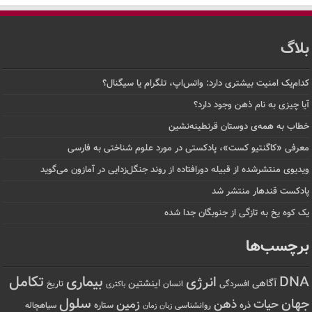
بلاگ
کدام‌یک امنیت بیشتری دارد: واتس‌اپ، تلگرام یا سیگنال؟
آیا چیزی به نام ذهن وجود دارد؟
خطاب به همه‌ی دوستان قرنطینه‌نشین
معرفی «کاگنتیو کست»، پادکستی در مورد علوم شناختی به فارسی
ویدیوی منتشرشده از قبیله دورافتاده‌ از روند جنگل‌زدایی در آمازون می‌گوید
پادکست قندهار منتشر شد
یک کوه یخ به تازگی از جنوبگان جدا شده
برچسب‌ها
تکامل
بیماری
DNA
انرژی
آگاهی
اینشتین
افسردگی
انسان
تاریخ
باکتری
سلول
جهان
حیات
ذهن
زمین
ذره
ستاره
روانشناسی
زمان
سیاهچاله
زبان