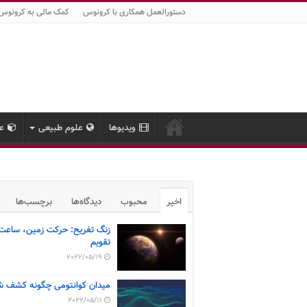
دستورالعمل همکاری با کرونوس
کمک مالی به کرونوس
ویدیوها
علوم طبیعی
عل
اخیر
محبوب
دیدگاه‌ها
برچسب‌ها
زنگ تفریح: حرکت زمین، ساعت
تقویم
2022/05/19
میدان کوانتومی چگونه کشف ش
2022/05/11