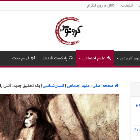
تبلیغات
کانال ما روی تلگرام
وم کاربردی
علوم اجتماعی
پادکست قندهار
فروم بحث
صفحه اصلی
|
علوم اجتماعی
|
انسان‌شناسی
|
یک تحقیق جدید: آتش را ما
 و
د؟