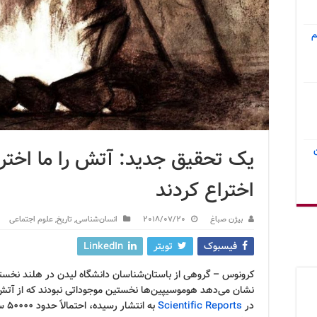
م
یک تحقیق جدید: آتش را ما اختراع
اختراع کردند
بیژن صباغ
2018/07/20
انسان‌شناسی
,
تاریخ
,
علوم اجتماعی
فیسبوک
تویتر
LinkedIn
کرونوس – گروهی از باستان‌شناسان دانشگاه لیدن در هلند نخستین 
نشان می‌دهد هوموسیپین‌ها نخستین موجوداتی نبودند که از آتش 
در
Scientific Reports
به ا