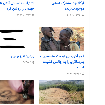
لوکا: جد مشترک همه‌ی
اشتباه محاسباتی آتش «د
موجودات زنده
جهنم» را روشن کرد
2020/12/24
2022/03/10
قوم آفریقایی ایده تک‌همسری و
ویدیو: انرژی چی
پدرسالاری را به چالش کشیده
2020/02/03
است
2020/02/24