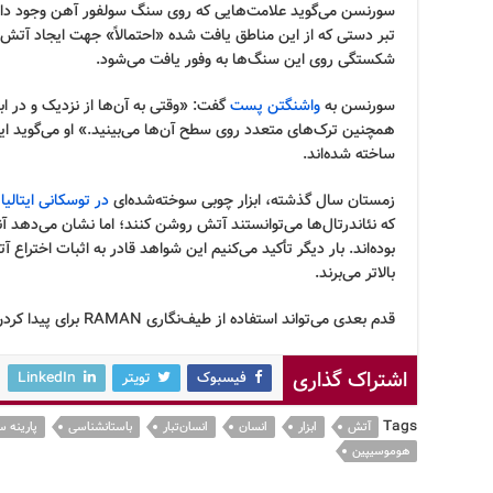
تبر دستی که از این مناطق یافت شده «احتمالاً» جهت ایجاد آتش
شکستگی روی این سنگ‌ها به وفور یافت می‌شود.
سورنسن به
واشنگتن پست
گفت: «وقتی به آن‌ها از نزدیک و در اب
همچنین ترک‌های متعدد روی سطح آن‌ها می‌بینید.» او می‌گوید ا
ساخته شده‌اند.
زمستان سال گذشته، ابزار چوبی سوخته‌شده‌ای
در توسکانی ایتال
که نئاندرتال‌ها می‌توانستند آتش روشن کنند؛ اما نشان می‌دهد آ
بوده‌اند. بار دیگر تأکید می‌کنیم این شواهد قادر به اثبات اختراع 
بالاتر می‌برند.
قدم بعدی می‌تواند استفاده از طیف‌نگاری RAMAN برای پیدا کردن شواهد شیمیاییِ روشن‌کردن آتش باشد.
اشتراک گذاری
فیسبوک
تویتر
LinkedIn
Tags
آتش
ابزار
انسان
انسان‌تبار
باستانشناسی
پارینه 
هوموسیپین