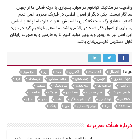
واقعیت در مکانیک کوانتوم در موارد بسیاری با درک فعلی ما از جهان
سازگار نیست. یکی دیگر از اصول قطعی در فیزیک مدرن، اصل عدم
قطعیت هایزنبرگ است که کمی با اسمش تفاوت دارد، اما پایه و اساس
بسیاری از اصول ذکر شده در بالا می‌باشد. ما سعی خواهیم کرد در مورد
این اصل نیز به زودی ویدیویی تولید کنیم تا به فارسی و به صورت رایگان
قابل دسترس فارسی‌زبانان باشد.
Tags
احتمال
احتمالات
الکترون
بعد
بور
تابع موج
جهان موازی
جهش
چند بعدی
درهم تنیدگی
دوشکاف
ذره
زیراتمی
سرعت نور
سه بعدی
شرودینگر
شیمی
شیمی فیزیک
عدم قطعیت
فضازمان
فیزیک
قطعیت
کوانتوم
کوانتومی
گربه شرودینگر
ماده
مدار
مدل
مشاهده
موج
نوام چامسکی
نور
یانگ
درباره هیأت تحریریه
این مقاله توسط هیأت تحریریه نوشته ویا ویرایش شده