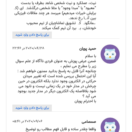
نیت، عملکرد و نیت شخص شاھد بطرف یا بدست
“معبود” یا “مبدا وجود” یا مٹلا شخص درگذشتہ ای (کہ
برایش خیرات میدھیم) میرسد ھر چند ملاقات فیزیکی
بین آنہا رخ ندھد.
ھمانگونہ کہ تشویق تماشاچیان از تیم محبوب
خودشان، بہ برد آن تیم کمک میکند
برای پاسخ دادن وارد شوید
حمید پویان
2020/04/28 در 22:46
با سلام
ضمن عرض پوزش به عنوان فردی ناآگاه از علم سوال
زیر را مطرح می نمایم ،
چنانچه آنرا قابل به پاسخ بدانید ممنون خواهم شد :
آیا این احتمال بررسی شده است که تغییر میدان
حرکتی در الکترون وجود ندارد بلکه الکترون در حین
چرخش در مدار خود در یک زمانی نیست و نابود می
شود بلافاصله یک الکترون دیگر در مدار جدید بوجود
می آید ؟
با احترام پویان
برای پاسخ دادن وارد شوید
صمصامی
2020/09/06 در 05:41
واقعا چقدر ساده و قابل فهم مطالب رو توضیخ