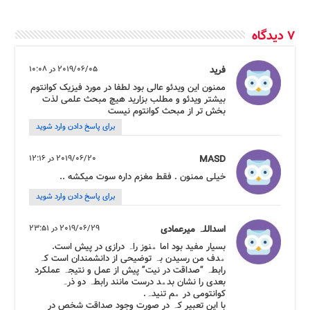
7 دیدگاه
فرید
2019/06/05 در 10:08
ممنون این ویدئو عالی بود لطفا در مورد فیزیک کوانتوم
بیشتر ویدئو و مطلب بزارید هیچ مبحث علمی لذت
بخش تر از مبحث کوانتوم نیست
برای پاسخ دادن وارد شوید
MASD
2019/06/20 در 12:16
خیلی ممنون . فقط مغزم داره سوت میکشه ..
برای پاسخ دادن وارد شوید
اسداللہ میرعمادی
2019/06/29 در 23:51
بسیار مفید بود اما ھنوز راہ درازی در پیش است.
ھدف من رسیدن بہ توضیحی از دانشمندان است کہ
رابطہ “صداقت در نیت” پیش از عمل و نتیجہ عملکرد
بعدی را نشان بدھد درست مانند رابطہ دو ذرہ
کوانتومی در ھم تنیدہ.
با این تعبیر کہ در صورت وجود صداقت شخص در