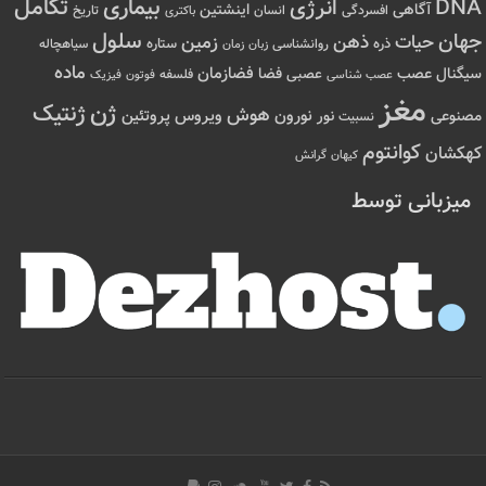
تکامل
بیماری
DNA
انرژی
آگاهی
اینشتین
افسردگی
انسان
تاریخ
باکتری
سلول
جهان
حیات
ذهن
زمین
ذره
ستاره
روانشناسی
زمان
سیاهچاله
زبان
ماده
عصب
فضازمان
سیگنال
فضا
عصبی
عصب شناسی
فلسفه
فوتون
فیزیک
مغز
ژن
ژنتیک
هوش
ویروس
نور
نورون
پروتئین
مصنوعی
نسبیت
کوانتوم
کهکشان
کیهان
گرانش
میزبانی توسط