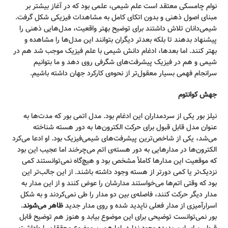
نوام چامسکی معتقد است علم شیمی، علمی بود که در آغاز بیشتر بر
مبنای اصول ذهنی و بدون اتکای کامل به مشاهدات فیزیکی شکل گرفت.
شیمی‌دانان تلاش داشتند برای توضیح بهتر واقعیت، مدل‌هایی ذهنی را
پیشنهاد بدهند تا بلکه بعدتر دیگران بتوانند این مدل‌ها را مشاهده و
بهتر کنند. اما بعدها، ادغام دانش شیمی با علم فیزیک موجب شد هم در
شیمی و هم در فیزیک پیشرفت‌های شگرفی روی دهد و ما بتوانیم
سرانجام فهمی بسیار معقول‌تر از نحوه‌ی کارکرد جهان داشته باشیم.
جهش کوانتوم
نیلز بور یکی از سردمداران این ادغام بود. مدل اتمی بور که مدت‌ها به
عنوان مدل قابل قبول برای حرکت الکترون‌ها به دور هسته شناخته
می‌شد، یکی از شاخص‌ترین پیشرفت‌های شیمی‌فیزیک بود. او ادعا می‌کرد
الکترون‌ها در مدارهایی به دور هسته‌ی اتم می‌چرخند اما عجیب این بود
که موقعیت این مدارها کاملاً مشخص بود و هیچ‌گاه نمی‌توانستند کمی
نزدیک‌تر یا کمی دورتر از هسته وجود داشته باشند. از این جالب‌تر این
بود که وقتی اتم‌ها می‌خواستند مدارشان را عوض کنند و از این مدار به
مدار دیگر حرکت کنند، فاصله‌ی بین دو مدار را طی نمی‌کردند و به شکل
اسرارآمیزی از مدار فعلی ناپدید شده و روی مدار جدید
ظاهر می‌شوند
.
بور نمی‌توانست توضیحی برای این موضوع بیابد و هنوز هم توضیح قابل