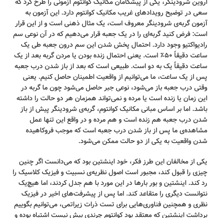
اروین شرودینگر، یکی از پیشگامان مکانیک کوانتوم آزمونی را طرح کرد که
سعی در توضیح رویدادهای غریب مکانیک کوانتوم دارد. این آزمون به
آزمون گربه‌ی شرودینگر معروف است، یک مثال ذهنی است و از این قرار
است: فرض کنید گربه‌ای را در یک جعبه قرار می‌دهیم که در آن نوعی سم
رادیواکتیو وجود دارد. احتمال پخش شدن این سم درون جعبه طی یک
ساعت دقیقاً ۵۰٪ است. یعنی احتمال زنده بودن یا مردن گربه بعد از یک
ساعت دقیقاً یک به دو است. طبیعی است که بعد از باز شدن درب جعبه
پس از یک ساعت، ما می‌توانیم از واقعیت اطمینان حاصل کنیم. یعنی
وقتی درب جعبه باز می‌شود، نوعی جبر حاصل می‌شود چون ما گربه در
این زمان یا زنده است یا مرده و نمی‌تواند همزمان هر دو حالت را داشته
باشد. اما بر اساس مبانی مکانیک کوانتوم، گربه‌ی شرودینگر پیش از باز
شدن درب جعبه هم زنده است و هم مرده و در واقع این تنها عمل
مشاهده‌ی ما پس از باز شدن درب جعبه است که موجب فروکاهیده
شدن واقعیت به یکی از دو حالت ممکن می‌شود.
یکی از مخالفان این طرز فکر، خود اینشتین بود که می‌دانست اگر چنین
چیزی را قبول کند، مجبور است اصول نظریه‌ی نسبیت و فیزیک کلاسیک را
رد کند. اینشتین و بور بارها در این مورد با هم جدل کردند، اما هیچ‌یک
نتوانست دیگری را متقاعد کند. اما پس از پیشرفت‌های اخیر در فیزیک
نظری و همچنین فناوری‌هایی برای تست ذرات زیراتمی، می‌توانیم بگوییم
برداشت اینشتین که معتقد بود کوانتوم چرندی بیش نیست اشتباه بوده و