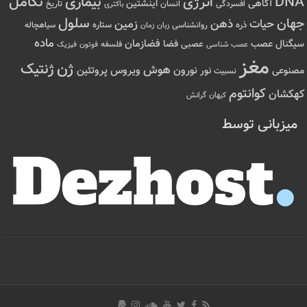
تکامل
بیماری
DNA
انرژی
آگاهی
اینشتین
افسردگی
انسان
تاریخ
باکتری
سلول
جهان
حیات
ذهن
زمین
ذره
ستاره
روانشناسی
زمان
سیاهچاله
زبان
ماده
عصب
فضازمان
سیگنال
فضا
عصبی
عصب شناسی
فلسفه
فوتون
فیزیک
مغز
ژن
ژنتیک
هوش
ویروس
نور
نورون
پروتئین
مصنوعی
نسبیت
کوانتوم
کهکشان
کیهان
گرانش
میزبانی توسط