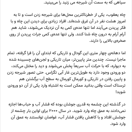
سیاهی که به سمت آن شیرجه می زنید را می‌بینید.
چاه یعقوب، یکی از خطرناکترین محل‌ها برای شیرجه زدن است و تا به
امروز هشت نفر در آن غرق شده‌اند. افراد زیادی برای دیدن این چاه و با
فکر پریدن می‌آیند اما تنها عده‌ی کمی به آن نزدیک می‌شوند، شاید هم
آرام آرام به درون چاه شنا کنند. ولی تنها عده‌ی کمی جرات پریدن از روی
صخره‌ی بالایی را دارند.
اما دهانه‌ی چهار متری این گودال و تاریکی که ابتدای آن را فرا گرفته، تمام
ماجرا نیست. چندین متر پایین‌تر، میان تاریکی و لجن‌های چسبیده شده
به دیواره، که با حرکت آب سریعاً پخش می‌شوند و دید را مختل می‌کند،
دو ورودی وجود دارد به طویل‌ترین غار آبی تگزاس. حتی تصور شیرجه زدن
و پایین رفتن در تاریکی و کورمال کورمال به سطح آب برگشتن هم
ترسناک است وقتی بدانید ممکن است به اشتباه وارد یکی از آن دو ورودی
شوید!
در گذشته این چشمه به قدری جوشان بوده که فشار آب و حباب‌ها اجازه
نمی‌دادند به عمق چاه وارد شوید. در سال ۲۰۰۰ برای اواین بار چشمه از
جوشش افتاد و با کاهش یافتن فشار آب، غواصان توانستند به عمق آن
وارد شود.