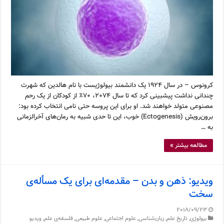
کرونوس – در سال ۱۹۲۴ یک دانشمند بیولوژیست با نام هالدین که شهرت
چندانی نداشت پیشبینی کرد که تا سال ۲۰۷۴، ۷۰٪ از کودکان از یک رحم
مصنوعی متولد خواهند شد. او برای این پروسه حتی نامی انتخاب کرده بود:
برون‌رویش (Ectogenesis) خوب، این تا حدی شبیه به رمان‌های آخرالزمانی
به …
مطالعه بیشتر »
ویدیو: ذهن و بدن – مقدمه‌ای برای یک مسأله‌ی
سخت
2018/09/23
بیولوژی
,
تاریخ علم
,
زبان‌شناسی
,
علوم اجتماعی
,
علوم طبیعی
,
فلسفه‌ی علم
,
ویدیو