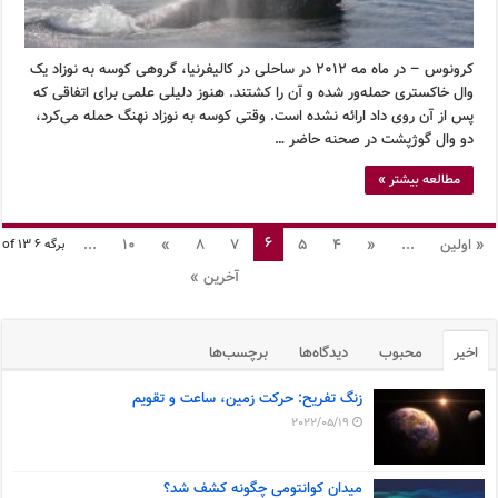
کرونوس – در ماه مه ۲۰۱۲ در ساحلی در کالیفرنیا، گروهی کوسه به نوزاد یک
وال خاکستری حمله‌ور شده و آن را کشتند. هنوز دلیلی علمی برای اتفاقی که
پس از آن روی داد ارائه نشده است. وقتی کوسه به نوزاد نهنگ حمله می‌کرد،
دو وال گوژپشت در صحنه حاضر …
مطالعه بیشتر »
6
« اولین
...
«
4
5
7
8
»
10
...
برگه 6 of 13
آخرین »
اخیر
محبوب
دیدگاه‌ها
برچسب‌ها
زنگ تفریح: حرکت زمین، ساعت و تقویم
2022/05/19
میدان کوانتومی چگونه کشف شد؟