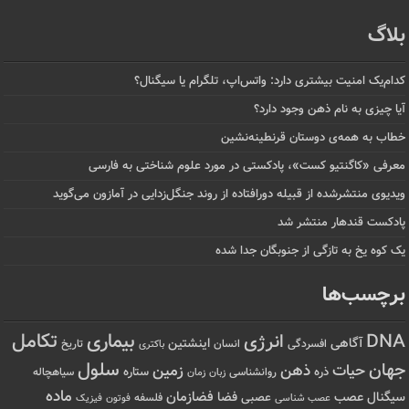
بلاگ
کدام‌یک امنیت بیشتری دارد: واتس‌اپ، تلگرام یا سیگنال؟
آیا چیزی به نام ذهن وجود دارد؟
خطاب به همه‌ی دوستان قرنطینه‌نشین
معرفی «کاگنتیو کست»، پادکستی در مورد علوم شناختی به فارسی
ویدیوی منتشرشده از قبیله دورافتاده‌ از روند جنگل‌زدایی در آمازون می‌گوید
پادکست قندهار منتشر شد
یک کوه یخ به تازگی از جنوبگان جدا شده
برچسب‌ها
تکامل
بیماری
DNA
انرژی
آگاهی
اینشتین
افسردگی
انسان
تاریخ
باکتری
سلول
جهان
حیات
ذهن
زمین
ذره
ستاره
روانشناسی
زمان
سیاهچاله
زبان
ماده
عصب
فضازمان
سیگنال
فضا
عصبی
عصب شناسی
فلسفه
فوتون
فیزیک