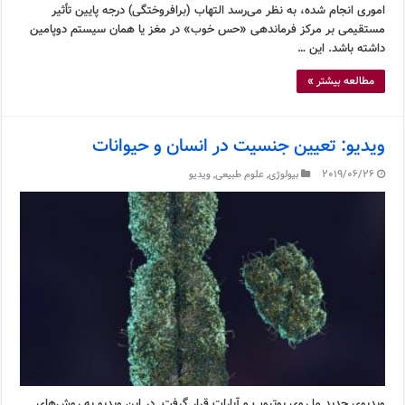
اموری انجام شده، به نظر می‌رسد التهاب (برافروختگی) درجه پایین تأثیر
مستقیمی بر مرکز فرماندهی «حس خوب» در مغز یا همان سیستم دوپامین
داشته باشد. این …
مطالعه بیشتر »
ویدیو: تعیین جنسیت در انسان و حیوانات
2019/06/26
بیولوژی
,
علوم طبیعی
,
ویدیو
ویدیوی جدید ما روی یوتیوب و آپارات قرار گرفت. در این ویدیو به روش‌های