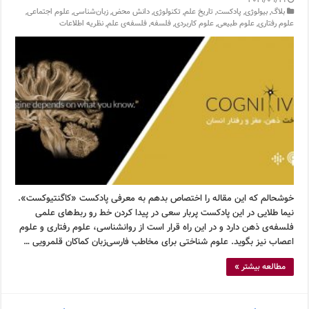
2019/09/19
بلاگ
,
بیولوژی
,
پادکست
,
تاریخ علم
,
تکنولوژی
,
دانش محض
,
زبان‌شناسی
,
علوم اجتماعی
,
علوم رفتاری
,
علوم طبیعی
,
علوم کاربردی
,
فلسفه
,
فلسفه‌ی علم
,
نظریه اطلاعات
خوشحالم که این مقاله را اختصاص بدهم به معرفی پادکست «کاگنتیوکست».
نیما طلایی در این پادکست پربار سعی در پیدا کردن خط رو ربط‌های علمی
فلسفه‌ی ذهن دارد و در این راه قرار است از روانشناسی، علوم رفتاری و علوم
اعصاب نیز بگوید. علوم شناختی برای مخاطب فارسی‌زبان کماکان قلمرویی …
مطالعه بیشتر »