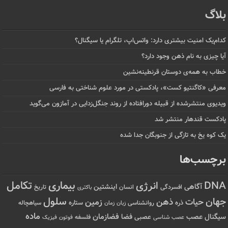
بلاگ
کدام‌یک امنیت بیشتری دارد: واتس‌اپ، تلگرام یا سیگنال؟
آیا چیزی به نام ذهن وجود دارد؟
خطاب به همه‌ی دوستان قرنطینه‌نشین
معرفی «کاگنتیو کست»، پادکستی در مورد علوم شناختی به فارسی
ویدیوی منتشرشده از قبیله دورافتاده‌ از روند جنگل‌زدایی در آمازون می‌گوید
پادکست قندهار منتشر شد
یک کوه یخ به تازگی از جنوبگان جدا شده
برچسب‌ها
تکامل
بیماری
DNA
انرژی
آگاهی
اینشتین
افسردگی
انسان
تاریخ
باکتری
سلول
جهان
حیات
ذهن
زمین
ذره
ستاره
روانشناسی
زمان
سیاهچاله
زبان
ماده
عصب
فضازمان
سیگنال
فضا
عصبی
عصب شناسی
فلسفه
فوتون
فیزیک