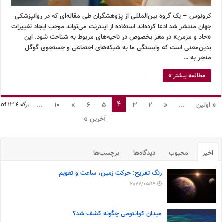
کرونوس – یک گروه بین‌المللی از پژوهشگران طی مقاله‌ای که در روانپزشکی
جهان منتشر شد ادعا کرده‌اند استفاده از اینترنت می‌تواند موجب ایجاد تغییرات
«حاد و مزمن» در مغز بخصوص در ناحیه‌های مربوط به شناخت شود. این
بدین‌معنی است که وابستگی ما به شبکه‌های اجتماعی و جستجوی گوگل
منجر به …
مطالعه بیشتر »
4
« اولین
...
«
2
3
5
6
»
10
...
برگه 4 of 13
آخرین »
اخیر
محبوب
دیدگاه‌ها
برچسب‌ها
زنگ تفریح: حرکت زمین، ساعت و تقویم
2022/05/19
میدان کوانتومی چگونه کشف شد؟