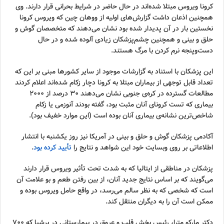
کرونا ویروس مبتلا شده‌اند در حال حاضر در شرایط بحرانی قرار دارند. وی
همچنین اذعان داشت گزارش‌های اولیه از ووهان چین که ویروس کرونا
نخستین بار در آن پدیدار شده بود نشان می‌دهند که متخصصان گوش و
حلق و بینی و همچنین چشم‌پزشکان زیادی آلوده شده و در حال
دست‌وپنجه نرم کردن با مرگ هستند.
این پزشکان با استناد به گزارشات موجود از سایر کشورها مبنی بر این که
تعداد قابل توجهی از بیماران مبتلا به کرونا دچار زکام شده‌اند اعلام کردند
مطالعات گسترده در کره‌ی جنوبی نشان می‌دهند 30 درصد از 2000
بیماری که تست کرونای آنان مثبت بود، گفته بودند آنوزمی یا زکام
شاخص‌ترین نشانه‌ی بیماری آنان بوده است (این موارد خفیف بود).
آکادمی پزشکان گوش و حلق و بینی در آمریکا نیز روز یکشنبه با انتشار
اطلاعاتی بر روی وبسایت خود این شواهد و نتایج را
تأیید کرده بود
.
پزشکان در مناطقی از ایتالیا که به شدت تحت تأثیر ویروس قرار دارند
می‌گویند که بر اساس نتایج جدید آنان، از بین رفتن طعم و بو علامت آن
است که شخصی که به نظر سالم می‌رسد، در واقع حامل ویروس بوده و
ممکن است آن را به دیگران منتقل کند.
دکتر ماركو مترا، رئیس بخش قلب و عروق در بیمارستانی در برشیا که ۷۰۰