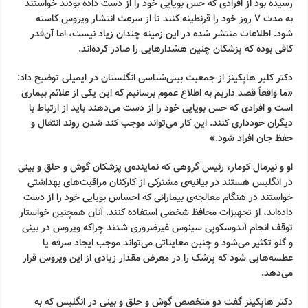
رسیده بود از افرادی که حس بویایی خود را از دست داده بودند خواستند
به مدت ۷ روز خود را قرنطینه کنند تا از سرعت انتشار ویروس کاسته
شود. اطلاعات منتشر شده در این زمینه چندان زیاد نیست، اما آن‌قدر
کافی بوده که پزشکان چنین هشدارهایی را صادر کرده‌اند.
دکتر کلیر هاپکینز از جمعیت بینی‌شناسی انگلستان در ایمیلی توضیح داد:
«ما واقعاً قصد داریم به اطلاع عموم برسانیم که این یکی از علائم بیماری
است و افرادی که حس بویایی خود را از دست می‌دهند باید از ارتباط با
دیگران خودداری کنند. این کار می‌تواند موجب کند شدن روند انتقال و
حفظ جان افراد شود.»
او و نیرمال کومار، رئیس گروهی که نماینده‌ی پزشکان گوش و حلق و بینی
در انگلیس هستند در بیانیه‌ی مشترکی از کارکنان مراقبت‌های بهداشتی
خواستند در هنگام معالجه‌ی بیمارانی که احساس بویایی خود را از دست
داده‌اند، از تجهیزات محافظ شخصی استفاده کنند. آنان همچنین خواستار
توقف انجام آندوسکوپی سینوس غیرضروری شدند چراکه ویروس در بینی
و گلو تکثیر می‌شود و چنین معایناتی می‌تواند موجب ایجاد سرفه یا
عطسه‌هایی شود که پزشک را در معرض مقدار زیادی از این ویروس قرار
می‌دهد.
دکتر هاپکینز گفت دو متخصص گوش و حلق و بینی در انگلیس که به