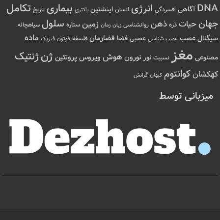
تکامل
بیماری
DNA
انرژی
آگاهی
اینشتین
افسردگی
انسان
تاریخ
باکتری
سلول
جهان
حیات
ذهن
زمین
ذره
ستاره
روانشناسی
زمان
سیاهچاله
زبان
ماده
عصب
فضازمان
سیگنال
فضا
عصبی
عصب شناسی
فلسفه
فوتون
فیزیک
مغز
ژن
ژنتیک
هوش
ویروس
نور
نورون
پروتئین
مصنوعی
نسبیت
کوانتوم
کهکشان
کیهان
گرانش
میزبانی توسط