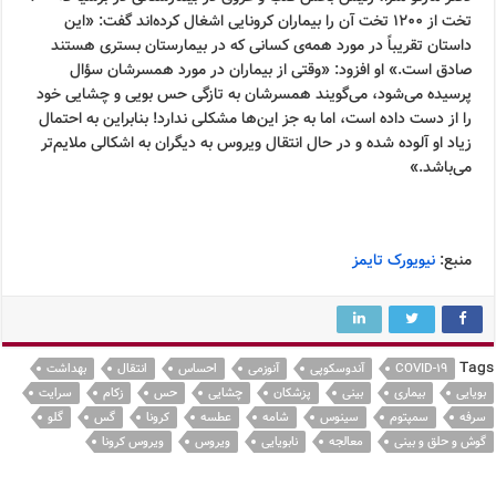
تخت از ۱۲۰۰ تخت آن را بیماران کرونایی اشغال کرده‌اند گفت: «این
داستان تقریباً در مورد همه‌ی كسانی كه در بیمارستان بستری هستند
صادق است.» او افزود: «وقتی از بیماران در مورد همسرشان سؤال
پرسیده می‌شود، می‌گویند همسرشان به تازگی حس بویی و چشایی خود
را از دست داده است، اما به جز این‌ها مشکلی ندارد! بنابراین به احتمال
زیاد او آلوده شده و در حال انتقال ویروس به دیگران به اشکالی ملایم‌تر
می‌باشد.»
منبع:
نیویورک تایمز
Tags
COVID-19
آندوسکوپی
آنوزمی
احساس
انتقال
بهداشت
بویایی
بیماری
بینی
پزشکان
چشایی
حس
زکام
سرایت
سرفه
سمپتوم
سینوس
شامه
عطسه
کرونا
گس
گلو
گوش و حلق و بینی
معالجه
نابویایی
ویروس
ویروس کرونا