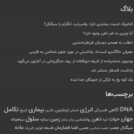
بلاگ
کدام‌یک امنیت بیشتری دارد: واتس‌اپ، تلگرام یا سیگنال؟
آیا چیزی به نام ذهن وجود دارد؟
خطاب به همه‌ی دوستان قرنطینه‌نشین
معرفی «کاگنتیو کست»، پادکستی در مورد علوم شناختی به فارسی
ویدیوی منتشرشده از قبیله دورافتاده‌ از روند جنگل‌زدایی در آمازون می‌گوید
پادکست قندهار منتشر شد
یک کوه یخ به تازگی از جنوبگان جدا شده
برچسب‌ها
تکامل
بیماری
DNA
انرژی
آگاهی
اینشتین
افسردگی
انسان
تاریخ
باکتری
سلول
جهان
حیات
ذهن
زمین
ذره
ستاره
روانشناسی
زمان
سیاهچاله
زبان
ماده
عصب
فضازمان
سیگنال
فضا
عصبی
عصب شناسی
فلسفه
فوتون
فیزیک