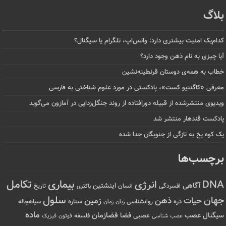
بلاگ
کدام‌یک امنیت بیشتری دارد: واتس‌اپ، تلگرام یا سیگنال؟
آیا چیزی به نام ذهن وجود دارد؟
خطاب به همه‌ی دوستان قرنطینه‌نشین
معرفی «کاگنتیو کست»، پادکستی در مورد علوم شناختی به فارسی
ویدیوی منتشرشده از قبیله دورافتاده‌ از روند جنگل‌زدایی در آمازون می‌گوید
پادکست قندهار منتشر شد
یک کوه یخ به تازگی از جنوبگان جدا شده
برچسب‌ها
تکامل
بیماری
DNA
انرژی
آگاهی
اینشتین
افسردگی
انسان
تاریخ
باکتری
سلول
جهان
حیات
ذهن
زمین
ذره
ستاره
روانشناسی
زمان
سیاهچاله
زبان
ماده
عصب
فضازمان
سیگنال
فضا
عصبی
عصب شناسی
فلسفه
فوتون
فیزیک