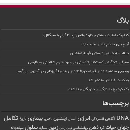
بلاگ
کدام‌یک امنیت بیشتری دارد: واتس‌اپ، تلگرام یا سیگنال؟
آیا چیزی به نام ذهن وجود دارد؟
خطاب به همه‌ی دوستان قرنطینه‌نشین
معرفی «کاگنتیو کست»، پادکستی در مورد علوم شناختی به فارسی
ویدیوی منتشرشده از قبیله دورافتاده‌ از روند جنگل‌زدایی در آمازون می‌گوید
پادکست قندهار منتشر شد
یک کوه یخ به تازگی از جنوبگان جدا شده
برچسب‌ها
تکامل
بیماری
DNA
انرژی
آگاهی
اینشتین
افسردگی
انسان
تاریخ
باکتری
سلول
جهان
حیات
ذهن
زمین
ذره
ستاره
روانشناسی
زمان
سیاهچاله
زبان