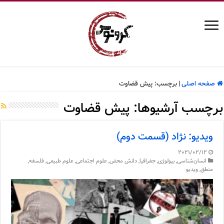
صفحه اصلی
|
برچسب:
پیش قضاوت
برچسب آرشیوها:
پیش قضاوت
ویدیو: نژاد (قسمت دوم)
2021/02/12
انسان‌شناسی
,
بیولوژی
,
جغرافیا
,
دانش محض
,
علوم اجتماعی
,
علوم طبیعی
,
فلسفه
,
منطق
,
ویدیو