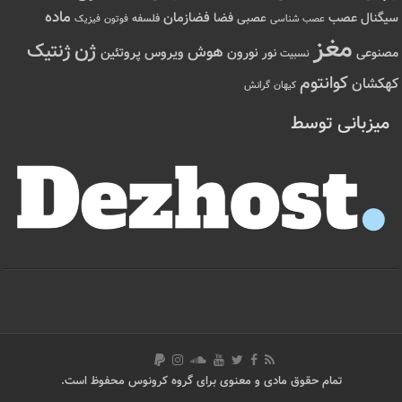
ماده
عصب
فضازمان
سیگنال
فضا
عصبی
عصب شناسی
فلسفه
فوتون
فیزیک
مغز
ژن
ژنتیک
هوش
ویروس
نور
نورون
پروتئین
مصنوعی
نسبیت
کوانتوم
کهکشان
کیهان
گرانش
میزبانی توسط
تمام حقوق مادی و معنوی برای گروه کرونوس محفوظ است.