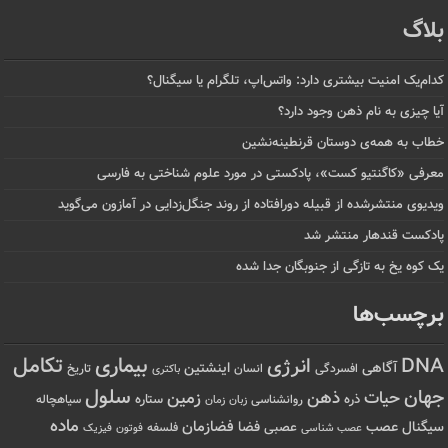
بلاگ
کدام‌یک امنیت بیشتری دارد: واتس‌اپ، تلگرام یا سیگنال؟
آیا چیزی به نام ذهن وجود دارد؟
خطاب به همه‌ی دوستان قرنطینه‌نشین
معرفی «کاگنتیو کست»، پادکستی در مورد علوم شناختی به فارسی
ویدیوی منتشرشده از قبیله دورافتاده‌ از روند جنگل‌زدایی در آمازون می‌گوید
پادکست قندهار منتشر شد
یک کوه یخ به تازگی از جنوبگان جدا شده
برچسب‌ها
تکامل
بیماری
DNA
انرژی
آگاهی
اینشتین
افسردگی
انسان
تاریخ
باکتری
سلول
جهان
حیات
ذهن
زمین
ذره
ستاره
روانشناسی
زمان
سیاهچاله
زبان
ماده
عصب
فضازمان
سیگنال
فضا
عصبی
عصب شناسی
فلسفه
فوتون
فیزیک