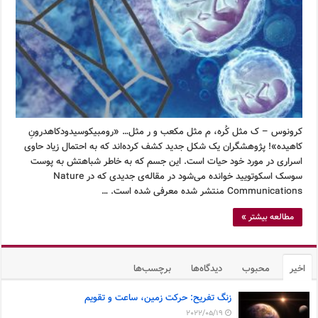
کرونوس – ک مثل کُره، م مثل مکعب و ر مثل… «رومبیکوسیدودکاهدرونِ
کاهیده»! پژوهشگران یک شکل جدید کشف کرده‌اند که به احتمال زیاد حاوی
اسراری در مورد خود حیات است. این جسم که به خاطر شباهتش به پوست
سوسک اسکوتویید خوانده می‌شود در مقاله‌ی جدیدی که در Nature
Communications منتشر شده معرفی شده است. …
مطالعه بیشتر »
اخیر
محبوب
دیدگاه‌ها
برچسب‌ها
زنگ تفریح: حرکت زمین، ساعت و تقویم
2022/05/19