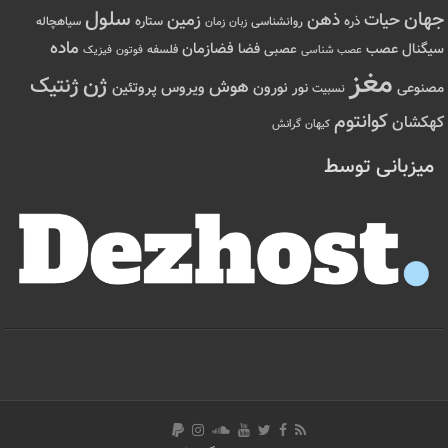
سلول
جهان
حیات
ذهن
زمین
ذره
ستاره
روانشناسی
زمان
سیاهچاله
زبان
ماده
عصب
فضازمان
سیگنال
فضا
عصبی
عصب شناسی
فلسفه
فوتون
فیزیک
مغز
ژن
ژنتیک
هوش
ویروس
نور
نورون
پروتئین
مصنوعی
نسبیت
کوانتوم
کهکشان
کیهان
گرانش
میزبانی توسط