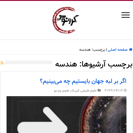
صفحه اصلی
|
برچسب:
هندسه
برچسب آرشیوها:
هندسه
اگر بر لبه جهان بایستیم چه می‌بینیم؟
2022/04/06
علوم طبیعی
,
فیزیک
,
نجوم
,
ویدیو