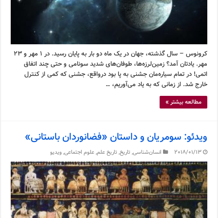
کرونوس – سال گذشته، جهان در یک ماه دو بار به پایان رسید. در ۱ مهر و ۲۳
مهر. یادتان آمد؟ زمین‌لرزه‌ها، طوفان‌های شدید سونامی و حتی چند اتفاق
اتمی! در تمام سیاره‌مان جشنی به پا بود درواقع، جشنی که کمی از کنترل
خارج شد. از زمانی که به یاد می‌آوریم، …
مطالعه بیشتر »
ویدئو: سومریان و داستان «فضانوردان باستانی»
2018/01/13
انسان‌شناسی
,
تاریخ
,
تاریخ علم
,
علوم اجتماعی
,
ویدیو