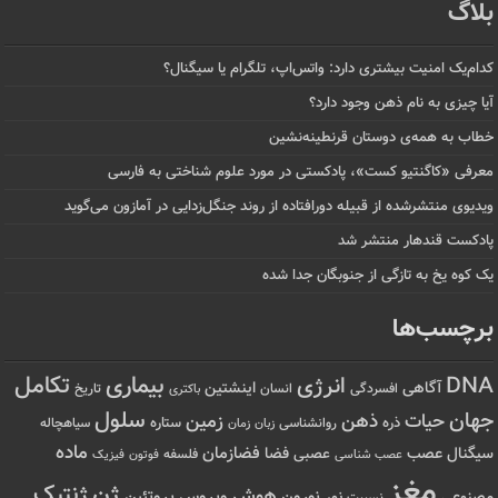
بلاگ
کدام‌یک امنیت بیشتری دارد: واتس‌اپ، تلگرام یا سیگنال؟
آیا چیزی به نام ذهن وجود دارد؟
خطاب به همه‌ی دوستان قرنطینه‌نشین
معرفی «کاگنتیو کست»، پادکستی در مورد علوم شناختی به فارسی
ویدیوی منتشرشده از قبیله دورافتاده‌ از روند جنگل‌زدایی در آمازون می‌گوید
پادکست قندهار منتشر شد
یک کوه یخ به تازگی از جنوبگان جدا شده
برچسب‌ها
تکامل
بیماری
DNA
انرژی
آگاهی
اینشتین
افسردگی
انسان
تاریخ
باکتری
سلول
جهان
حیات
ذهن
زمین
ذره
ستاره
روانشناسی
زمان
سیاهچاله
زبان
ماده
عصب
فضازمان
سیگنال
فضا
عصبی
عصب شناسی
فلسفه
فوتون
فیزیک
مغز
ژن
ژنتیک
هوش
ویروس
نور
نورون
پروتئین
مصنوعی