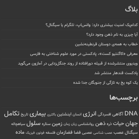
بلاگ
کدام‌یک امنیت بیشتری دارد: واتس‌اپ، تلگرام یا سیگنال؟
آیا چیزی به نام ذهن وجود دارد؟
خطاب به همه‌ی دوستان قرنطینه‌نشین
معرفی «کاگنتیو کست»، پادکستی در مورد علوم شناختی به فارسی
ویدیوی منتشرشده از قبیله دورافتاده‌ از روند جنگل‌زدایی در آمازون می‌گوید
پادکست قندهار منتشر شد
یک کوه یخ به تازگی از جنوبگان جدا شده
برچسب‌ها
تکامل
بیماری
DNA
انرژی
آگاهی
اینشتین
افسردگی
انسان
تاریخ
باکتری
سلول
جهان
حیات
ذهن
زمین
ذره
ستاره
روانشناسی
زمان
سیاهچاله
زبان
ماده
عصب
فضازمان
سیگنال
فضا
عصبی
عصب شناسی
فلسفه
فوتون
فیزیک