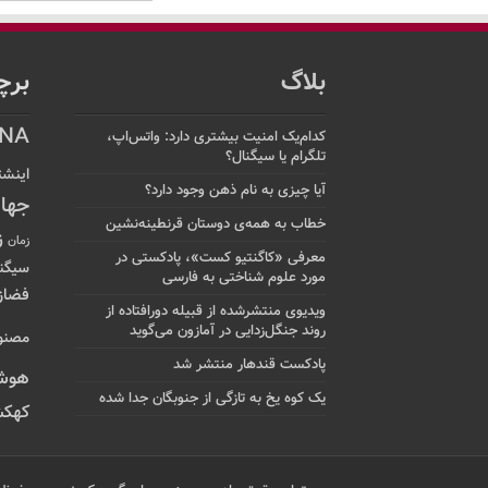
بلاگ
برچ
NA
کدام‌یک امنیت بیشتری دارد: واتس‌اپ،
تلگرام یا سیگنال؟
اینشت
آیا چیزی به نام ذهن وجود دارد؟
جها
خطاب به همه‌ی دوستان قرنطینه‌نشین
ز
زمان
معرفی «کاگنتیو کست»، پادکستی در
سیگن
مورد علوم شناختی به فارسی
فضاز
ویدیوی منتشرشده از قبیله دورافتاده‌ از
روند جنگل‌زدایی در آمازون می‌گوید
مصنو
پادکست قندهار منتشر شد
هوش
یک کوه یخ به تازگی از جنوبگان جدا شده
کهکش