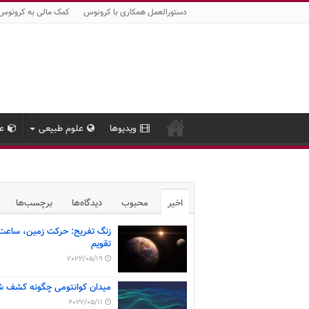
دستورالعمل همکاری با کرونوس
کمک مالی به کرونوس
ویدیوها
علوم طبیعی
عل
اخیر
محبوب
دیدگاه‌ها
برچسب‌ها
زنگ تفریح: حرکت زمین، ساعت
تقویم
2022/05/19
میدان کوانتومی چگونه کشف ش
2022/05/11