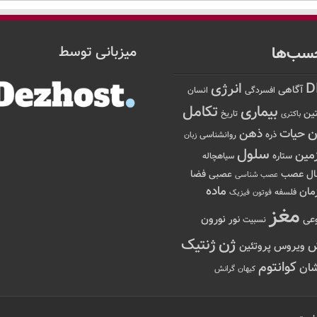
سب‌ها
میزبانی توسط
D
انرژی
آگاهی
افسردگی
انسان
تکامل
بیماری
ین
تاریخ
باکتری
ن
حیات
ذهن
ذره
روانشناسی
زبان
سلول
مین
ستاره
سیاهچاله
عصب
ال
فضا
عصبی
عصب شناسی
ماده
مان
فلسفه
فوتون
فیزیک
مغز
نور
نورون
عی
نسبیت
ژن
ژنتیک
ویروس
پروتئین
کوانتوم
ان
کیهان
گرانش