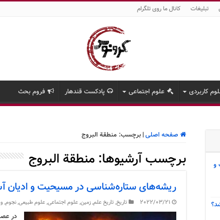
تبلیغات
کانال ما روی تلگرام
وم کاربردی
علوم اجتماعی
پادکست قندهار
فروم بحث
صفحه اصلی
|
برچسب:
منطقة البروج
برچسب آرشیوها:
منطقة البروج
 و
ریشه‌های ستاره‌شناسی در مسیحیت و ادیان آ
2022/03/21
تاریخ
,
تاریخ علم
,
زمین
,
علوم اجتماعی
,
علوم طبیعی
,
نجوم
,
وی
د؟
در عصر 