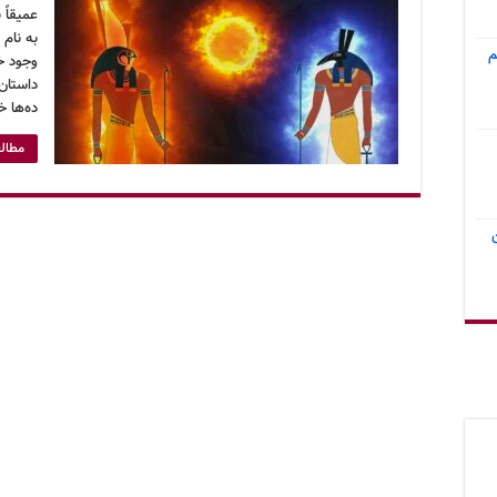
عمیقاً 
به نام 
م
وجود خ
داستان
ده‌ها خ
مطالع