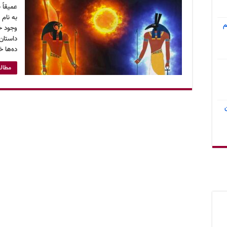
عمیقاً 
به نام 
م
وجود خ
داستان
ده‌ها خ
مطالع