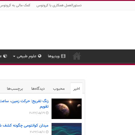
دستورالعمل همکاری با کرونوس
کمک مالی به کرونوس
ویدیوها
علوم طبیعی
عل
اخیر
محبوب
دیدگاه‌ها
برچسب‌ها
زنگ تفریح: حرکت زمین، ساعت
تقویم
2022/05/19
میدان کوانتومی چگونه کشف ش
2022/05/11