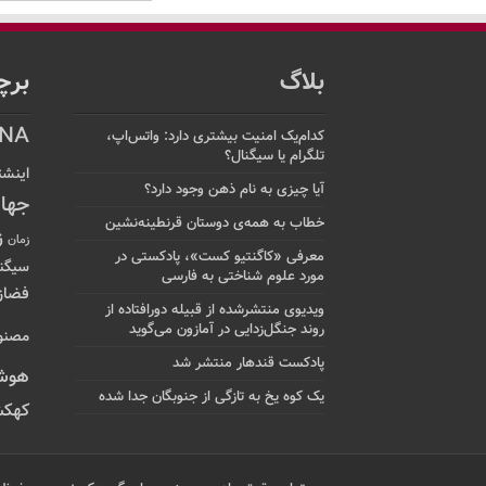
بلاگ
برچ
NA
کدام‌یک امنیت بیشتری دارد: واتس‌اپ،
تلگرام یا سیگنال؟
اینشت
آیا چیزی به نام ذهن وجود دارد؟
جها
خطاب به همه‌ی دوستان قرنطینه‌نشین
ز
زمان
معرفی «کاگنتیو کست»، پادکستی در
سیگن
مورد علوم شناختی به فارسی
فضاز
ویدیوی منتشرشده از قبیله دورافتاده‌ از
روند جنگل‌زدایی در آمازون می‌گوید
مصنو
پادکست قندهار منتشر شد
هوش
یک کوه یخ به تازگی از جنوبگان جدا شده
کهکش