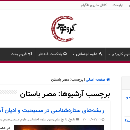
تبلیغات
کانال ما روی تلگرام
وم کاربردی
علوم اجتماعی
پادکست قندهار
فروم بحث
صفحه اصلی
|
برچسب:
مصر باستان
برچسب آرشیوها:
مصر باستان
 و
ریشه‌های ستاره‌شناسی در مسیحیت و ادیان آ
2022/03/21
تاریخ
,
تاریخ علم
,
زمین
,
علوم اجتماعی
,
علوم طبیعی
,
نجوم
,
وی
د؟
در عصر 