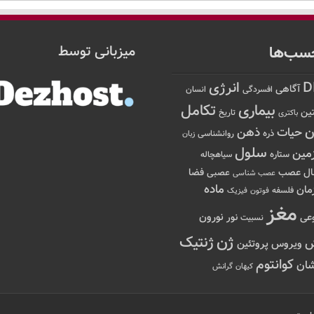
سب‌ها
میزبانی توسط
D
انرژی
آگاهی
افسردگی
انسان
تکامل
بیماری
ین
تاریخ
باکتری
ن
حیات
ذهن
ذره
روانشناسی
زبان
سلول
مین
ستاره
سیاهچاله
عصب
ال
فضا
عصبی
عصب شناسی
ماده
مان
فلسفه
فوتون
فیزیک
مغز
نور
نورون
عی
نسبیت
ژن
ژنتیک
ویروس
پروتئین
کوانتوم
ان
کیهان
گرانش