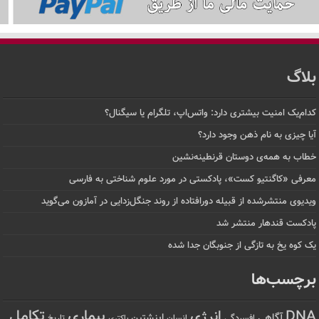
بلاگ
کدام‌یک امنیت بیشتری دارد: واتس‌اپ، تلگرام یا سیگنال؟
آیا چیزی به نام ذهن وجود دارد؟
خطاب به همه‌ی دوستان قرنطینه‌نشین
معرفی «کاگنتیو کست»، پادکستی در مورد علوم شناختی به فارسی
ویدیوی منتشرشده از قبیله دورافتاده‌ از روند جنگل‌زدایی در آمازون می‌گوید
پادکست قندهار منتشر شد
یک کوه یخ به تازگی از جنوبگان جدا شده
برچسب‌ها
تکامل
بیماری
DNA
انرژی
آگاهی
اینشتین
افسردگی
انسان
تاریخ
باکتری