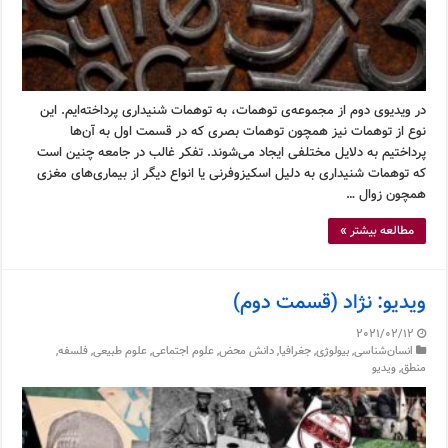
در ویدیوی دوم از مجموعه‌ی توهمات، به توهمات شنیداری پرداخته‌ایم. این
نوع از توهمات نیز همچون توهمات بصری که در قسمت اول به آن‌ها
پرداختیم به دلایل مختلفی ایجاد می‌شوند. تفکر غالب در جامعه چنین است
که توهمات شنیداری به دلیل اسکیزوفرنی یا انواع دیگر از بیماری‌های مغزی
همچون زوال …
مطالعه بیشتر »
ویدیو: نژاد (قسمت دوم)
2021/02/12
انسان‌شناسی
,
بیولوژی
,
جغرافیا
,
دانش محض
,
علوم اجتماعی
,
علوم طبیعی
,
فلسفه
,
منطق
,
ویدیو