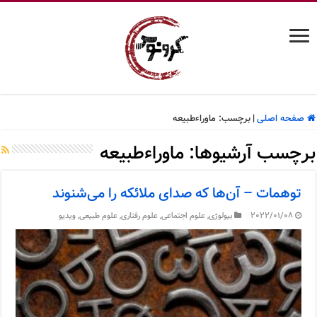
صفحه اصلی
|
برچسب:
ماوراءطبیعه
برچسب آرشیوها:
ماوراءطبیعه
توهمات – آن‌ها که صدای ملائکه را می‌شنوند
2022/01/08
بیولوژی
,
علوم اجتماعی
,
علوم رفتاری
,
علوم طبیعی
,
ویدیو