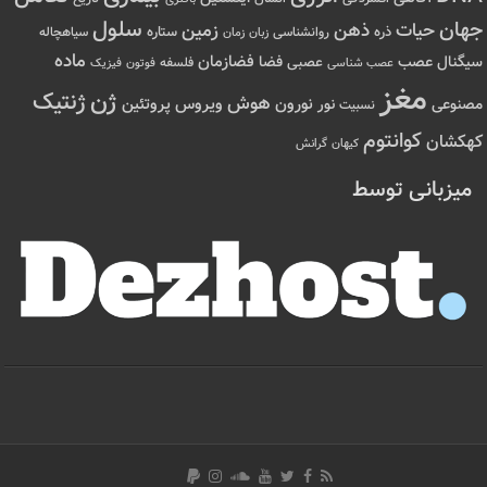
سلول
جهان
حیات
ذهن
زمین
ذره
ستاره
روانشناسی
زمان
سیاهچاله
زبان
ماده
عصب
فضازمان
سیگنال
فضا
عصبی
عصب شناسی
فلسفه
فوتون
فیزیک
مغز
ژن
ژنتیک
هوش
ویروس
نور
نورون
پروتئین
مصنوعی
نسبیت
کوانتوم
کهکشان
کیهان
گرانش
میزبانی توسط