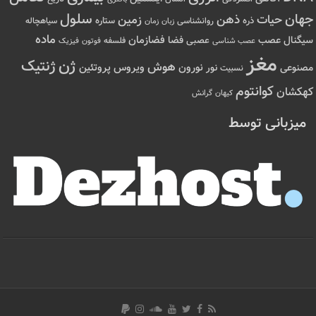
سلول
جهان
حیات
ذهن
زمین
ذره
ستاره
روانشناسی
زمان
سیاهچاله
زبان
ماده
عصب
فضازمان
سیگنال
فضا
عصبی
عصب شناسی
فلسفه
فوتون
فیزیک
مغز
ژن
ژنتیک
هوش
ویروس
نور
نورون
پروتئین
مصنوعی
نسبیت
کوانتوم
کهکشان
کیهان
گرانش
میزبانی توسط