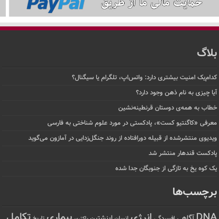
بلاگ
کدام‌یک امنیت بیشتری دارد: واتس‌اپ، تلگرام یا سیگنال؟
آیا چیزی به نام ذهن وجود دارد؟
خطاب به همه‌ی دوستان قرنطینه‌نشین
معرفی «کاگنتیو کست»، پادکستی در مورد علوم شناختی به فارسی
ویدیوی منتشرشده از قبیله دورافتاده‌ از روند جنگل‌زدایی در آمازون می‌گوید
پادکست قندهار منتشر شد
یک کوه یخ به تازگی از جنوبگان جدا شده
برچسب‌ها
تکامل
بیماری
DNA
انرژی
آگاهی
اینشتین
افسردگی
انسان
تاریخ
باکتری