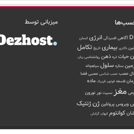
سب‌ها
میزبانی توسط
D
انرژی
آگاهی
افسردگی
انسان
تکامل
بیماری
ین
تاریخ
باکتری
ن
حیات
ذهن
ذره
روانشناسی
زبان
سلول
مین
ستاره
سیاهچاله
عصب
ال
فضا
عصبی
عصب شناسی
ماده
مان
فلسفه
فوتون
فیزیک
مغز
نور
نورون
عی
نسبیت
ژن
ژنتیک
ویروس
پروتئین
کوانتوم
ان
کیهان
گرانش