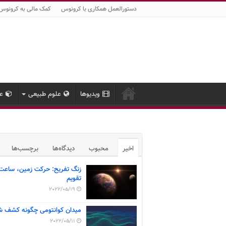
دستورالعمل همکاری با کرونوس
کمک مالی به کرونوس
ویدیوها
علوم طبیعی
عل
اخیر
محبوب
دیدگاه‌ها
برچسب‌ها
زنگ تفریح: حرکت زمین، ساعت
تقویم
2022/05/19
میدان کوانتومی چگونه کشف ش
2022/05/11