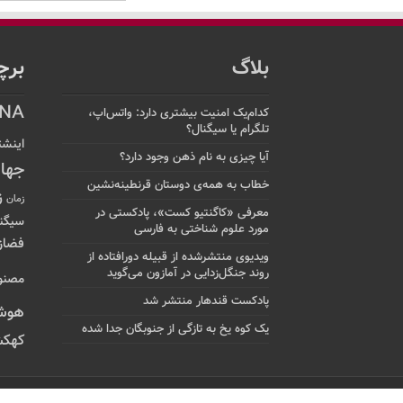
بلاگ
برچ
NA
کدام‌یک امنیت بیشتری دارد: واتس‌اپ،
تلگرام یا سیگنال؟
اینشت
آیا چیزی به نام ذهن وجود دارد؟
جها
خطاب به همه‌ی دوستان قرنطینه‌نشین
ز
زمان
معرفی «کاگنتیو کست»، پادکستی در
سیگن
مورد علوم شناختی به فارسی
فضاز
ویدیوی منتشرشده از قبیله دورافتاده‌ از
روند جنگل‌زدایی در آمازون می‌گوید
مصنو
پادکست قندهار منتشر شد
هوش
یک کوه یخ به تازگی از جنوبگان جدا شده
کهکش