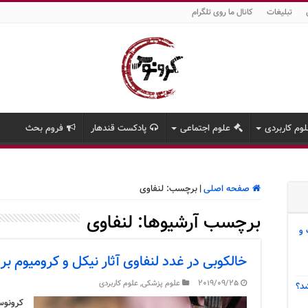
تبلیغات
کانال ما روی تلگرام
وم کاربردی
علوم اجتماعی
پادکست قندهار
فروم بحث
صفحه اصلی
|
برچسب:
لنفاوی
برچسب آرشیوها:
لنفاوی
 و
خالکوبی در غدد لنفاوی آثار نیکل و کرومیوم بر 
2019/09/25
علوم پزشکی
,
علوم کاربردی
د؟
کرونوس