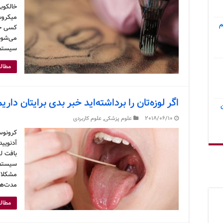
خالکوبی
میکروس
م
کسی خا
می‌شود.
سیستم 
مطالع
اگر لوزه‌تان را برداشته‌اید خبر بدی برایتان داری
2018/06/10
علوم پزشکی
,
علوم کاربردی
کرونوس
آدنویید
بافت لن
سیستم 
مشکلات
مدت‌ها
مطالع