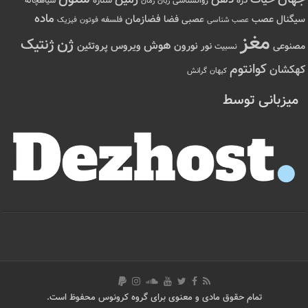
زمین
ذره
ستاره
روانشناسی
زمان
سیاهچاله
زبان
ماده
عصب
فضازمان
سیگنال
فضا
عصبی
عصب شناسی
فلسفه
فوتون
فیزیک
مغز
ژن
ژنتیک
هوش
ویروس
نور
نورون
پروتئین
مصنوعی
نسبیت
کوانتوم
کهکشان
کیهان
گرانش
میزبانی توسط
تمام حقوق مادی و معنوی برای گروه کرونوس محفوظ است.