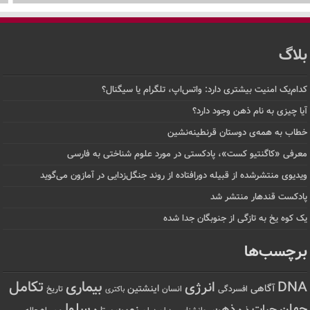
بلاگ
کدام‌یک امنیت بیشتری دارد: واتس‌اپ، تلگرام یا سیگنال؟
آیا چیزی به نام ذهن وجود دارد؟
خطاب به همه‌ی دوستان قرنطینه‌نشین
معرفی «کاگنتیو کست»، پادکستی در مورد علوم شناختی به فارسی
ویدیوی منتشرشده از قبیله دورافتاده‌ از روند جنگل‌زدایی در آمازون می‌گوید
پادکست قندهار منتشر شد
یک کوه یخ به تازگی از جنوبگان جدا شده
برچسب‌ها
تکامل
بیماری
DNA
انرژی
آگاهی
اینشتین
افسردگی
انسان
تاریخ
باکتری
سلول
جهان
حیات
ذهن