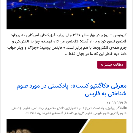
کرونوس – روزی در بهار سال ۱۹۴۰ جان ویلر، فیزیک‌دان آمریکایی به ریچارد
فاینمن تلفن کرد و به او گفت: «فاینمن من تازه فهمیدم چرا بار الکتریکی و
جرم همه‌ی الکترون‌ها با هم برابر است.» فاینمن پرسید: «چرا؟» و ویلر جواب
داد: «به خاطر این که ما در جهان فقط …
مطالعه بیشتر »
معرفی «کاگنتیو کست»، پادکستی در مورد علوم
شناختی به فارسی
2019/09/19
بلاگ
,
بیولوژی
,
پادکست
,
تاریخ علم
,
تکنولوژی
,
دانش محض
,
زبان‌شناسی
,
علوم اجتماعی
,
علوم رفتاری
,
علوم طبیعی
,
علوم کاربردی
,
فلسفه
,
فلسفه‌ی علم
,
نظریه اطلاعات