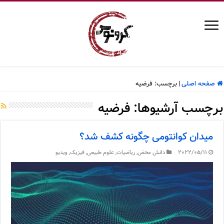
صفحه اصلی
|
برچسب:
فرضیه
برچسب آرشیوها:
فرضیه
میدان کوانتومی چگونه کشف شد؟
2022/05/11
دانش محض
,
ریاضیات
,
علوم طبیعی
,
فیزیک
,
ویدیو