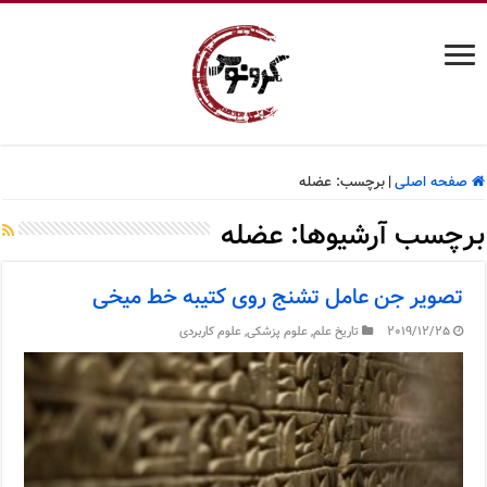
صفحه اصلی
|
برچسب:
عضله
برچسب آرشیوها:
عضله
تصویر جن عامل تشنج روی کتیبه خط میخی
2019/12/25
تاریخ علم
,
علوم پزشکی
,
علوم کاربردی