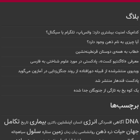
بلاگ
کدام‌یک امنیت بیشتری دارد: واتس‌اپ، تلگرام یا سیگنال؟
آیا چیزی به نام ذهن وجود دارد؟
خطاب به همه‌ی دوستان قرنطینه‌نشین
معرفی «کاگنتیو کست»، پادکستی در مورد علوم شناختی به فارسی
ویدیوی منتشرشده از قبیله دورافتاده‌ از روند جنگل‌زدایی در آمازون می‌گوید
پادکست قندهار منتشر شد
یک کوه یخ به تازگی از جنوبگان جدا شده
برچسب‌ها
تکامل
بیماری
DNA
انرژی
آگاهی
اینشتین
افسردگی
انسان
تاریخ
باکتری
سلول
جهان
حیات
ذهن
زمین
ذره
ستاره
روانشناسی
زمان
سیاهچاله
زبان