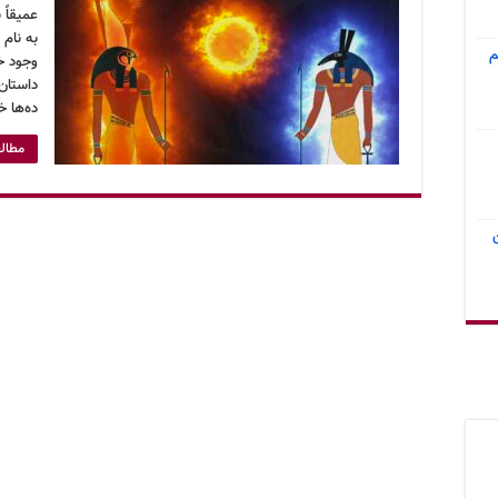
عمیقاً 
به نام 
م
وجود خ
داستان
ده‌ها خ
مطالع