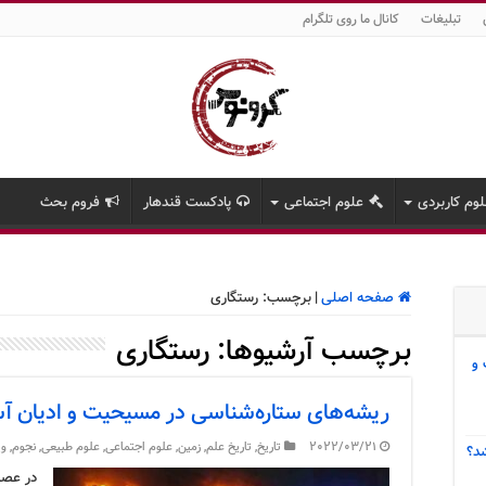
تبلیغات
کانال ما روی تلگرام
وم کاربردی
علوم اجتماعی
پادکست قندهار
فروم بحث
صفحه اصلی
|
برچسب:
رستگاری
برچسب آرشیوها:
رستگاری
 و
ریشه‌های ستاره‌شناسی در مسیحیت و ادیان آ
2022/03/21
تاریخ
,
تاریخ علم
,
زمین
,
علوم اجتماعی
,
علوم طبیعی
,
نجوم
,
وی
د؟
در عصر 