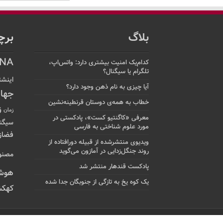
بلاگ
برچ
NA
کدام‌یک امنیت بیشتری دارد: واتس‌اپ،
تلگرام یا سیگنال؟
اینشت
آیا چیزی به نام ذهن وجود دارد؟
جها
خطاب به همه‌ی دوستان قرنطینه‌نشین
ز
زمان
معرفی «کاگنتیو کست»، پادکستی در
سیگن
مورد علوم شناختی به فارسی
فضاز
ویدیوی منتشرشده از قبیله دورافتاده‌ از
روند جنگل‌زدایی در آمازون می‌گوید
مصنو
پادکست قندهار منتشر شد
هوش
یک کوه یخ به تازگی از جنوبگان جدا شده
کهکش