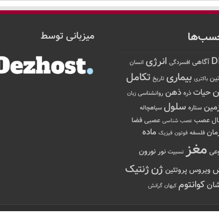
سب‌ها
میزبانی توسط
D
انرژی
آگاهی
افسردگی
انسان
تکامل
بیماری
ین
تاریخ
باکتری
ن
حیات
ذهن
ذره
روانشناسی
زبان
سلول
مین
ستاره
سیاهچاله
عصب
ال
فضا
عصبی
عصب شناسی
ماده
مان
فلسفه
فوتون
فیزیک
مغز
نور
نورون
عی
نسبیت
ژن
ژنتیک
ویروس
پروتئین
کوانتوم
ان
کیهان
گرانش