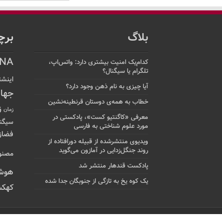
بلاگ
برچ
NA
کدام‌یک امنیت بیشتری دارد: واتس‌اپ،
تلگرام یا سیگنال؟
اینشت
آیا چیزی به نام ذهن وجود دارد؟
جها
خطاب به همه‌ی دوستان قرنطینه‌نشین
ز
زمان
معرفی «کاگنتیو کست»، پادکستی در
سیگن
مورد علوم شناختی به فارسی
فضاز
ویدیوی منتشرشده از قبیله دورافتاده‌ از
روند جنگل‌زدایی در آمازون می‌گوید
مصنو
پادکست قندهار منتشر شد
هوش
یک کوه یخ به تازگی از جنوبگان جدا شده
کهکش