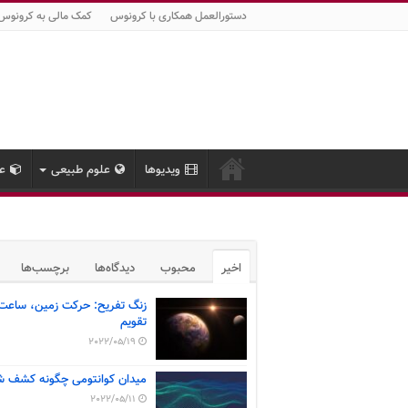
دستورالعمل همکاری با کرونوس
کمک مالی به کرونوس
ویدیوها
علوم طبیعی
عل
اخیر
محبوب
دیدگاه‌ها
برچسب‌ها
زنگ تفریح: حرکت زمین، ساعت
تقویم
2022/05/19
میدان کوانتومی چگونه کشف ش
2022/05/11