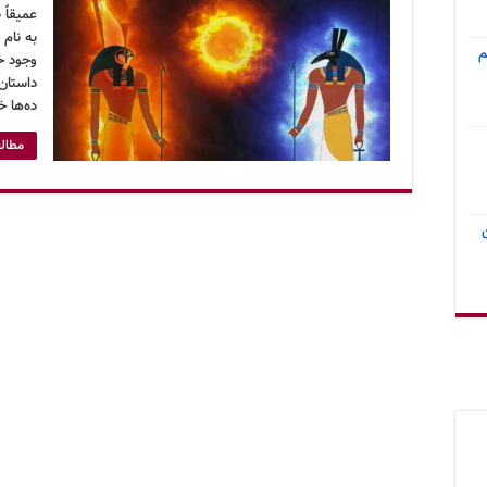
عمیقاً 
به نام 
م
وجود خ
داستان
ده‌ها خ
مطالع