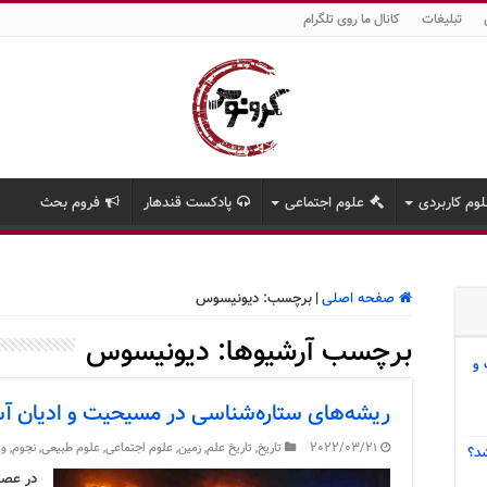
تبلیغات
کانال ما روی تلگرام
وم کاربردی
علوم اجتماعی
پادکست قندهار
فروم بحث
صفحه اصلی
|
برچسب:
دیونیسوس
برچسب آرشیوها:
دیونیسوس
 و
ریشه‌های ستاره‌شناسی در مسیحیت و ادیان آ
2022/03/21
تاریخ
,
تاریخ علم
,
زمین
,
علوم اجتماعی
,
علوم طبیعی
,
نجوم
,
وی
د؟
در عصر 