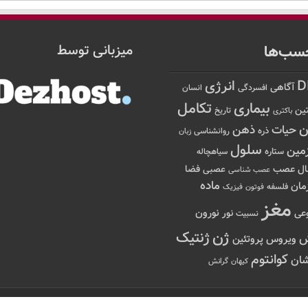
سب‌ها
میزبانی توسط
D
انرژی
آگاهی
افسردگی
انسان
تکامل
بیماری
ین
تاریخ
باکتری
ن
حیات
ذهن
ذره
روانشناسی
زبان
سلول
مین
ستاره
سیاهچاله
عصب
ال
فضا
عصبی
عصب شناسی
ماده
مان
فلسفه
فوتون
فیزیک
مغز
نور
نورون
عی
نسبیت
ژن
ژنتیک
ویروس
پروتئین
کوانتوم
ان
کیهان
گرانش