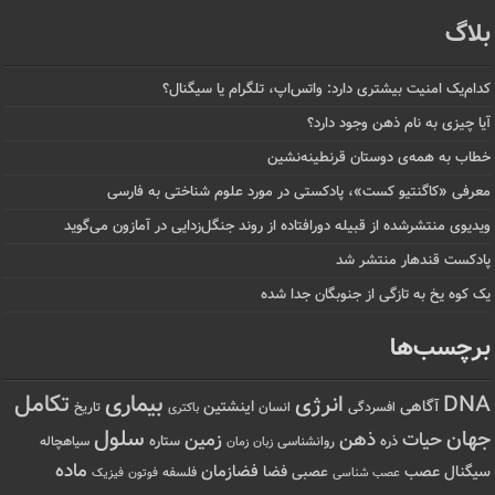
بلاگ
کدام‌یک امنیت بیشتری دارد: واتس‌اپ، تلگرام یا سیگنال؟
آیا چیزی به نام ذهن وجود دارد؟
خطاب به همه‌ی دوستان قرنطینه‌نشین
معرفی «کاگنتیو کست»، پادکستی در مورد علوم شناختی به فارسی
ویدیوی منتشرشده از قبیله دورافتاده‌ از روند جنگل‌زدایی در آمازون می‌گوید
پادکست قندهار منتشر شد
یک کوه یخ به تازگی از جنوبگان جدا شده
برچسب‌ها
تکامل
بیماری
DNA
انرژی
آگاهی
اینشتین
افسردگی
انسان
تاریخ
باکتری
سلول
جهان
حیات
ذهن
زمین
ذره
ستاره
روانشناسی
زمان
سیاهچاله
زبان
ماده
عصب
فضازمان
سیگنال
فضا
عصبی
عصب شناسی
فلسفه
فوتون
فیزیک