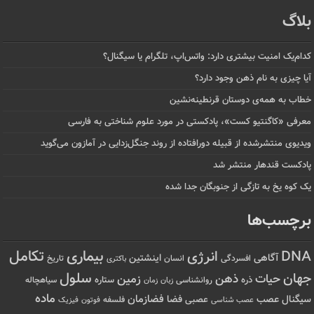
بلاگ
کدام‌یک امنیت بیشتری دارد: واتس‌اپ، تلگرام یا سیگنال؟
آیا چیزی به نام ذهن وجود دارد؟
خطاب به همه‌ی دوستان قرنطینه‌نشین
معرفی «کاگنتیو کست»، پادکستی در مورد علوم شناختی به فارسی
ویدیوی منتشرشده از قبیله دورافتاده‌ از روند جنگل‌زدایی در آمازون می‌گوید
پادکست قندهار منتشر شد
یک کوه یخ به تازگی از جنوبگان جدا شده
برچسب‌ها
تکامل
بیماری
DNA
انرژی
آگاهی
اینشتین
افسردگی
انسان
تاریخ
باکتری
سلول
جهان
حیات
ذهن
زمین
ذره
ستاره
روانشناسی
زمان
سیاهچاله
زبان
ماده
عصب
فضازمان
سیگنال
فضا
عصبی
عصب شناسی
فلسفه
فوتون
فیزیک