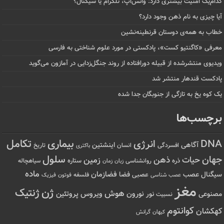
کدام‌یک امنیت بیشتری دارد: واتس‌اپ، تلگرام یا سیگنال؟
آیا چیزی به نام ذهن وجود دارد؟
خطاب به همه‌ی دوستان قرنطینه‌نشین
معرفی «کاگنتیو کست»، پادکستی در مورد علوم شناختی به فارسی
ویدیوی منتشرشده از قبیله دورافتاده‌ از روند جنگل‌زدایی در آمازون می‌گوید
پادکست قندهار منتشر شد
یک کوه یخ به تازگی از جنوبگان جدا شده
برچسب‌ها
تکامل
بیماری
DNA
انرژی
آگاهی
اینشتین
افسردگی
انسان
تاریخ
باکتری
سلول
جهان
حیات
ذهن
زمین
ذره
ستاره
روانشناسی
زمان
سیاهچاله
زبان
ماده
عصب
فضازمان
سیگنال
فضا
عصبی
عصب شناسی
فلسفه
فوتون
فیزیک
مغز
ژن
ژنتیک
هوش
ویروس
نور
نورون
پروتئین
مصنوعی
نسبیت
کوانتوم
کهکشان
کیهان
گرانش