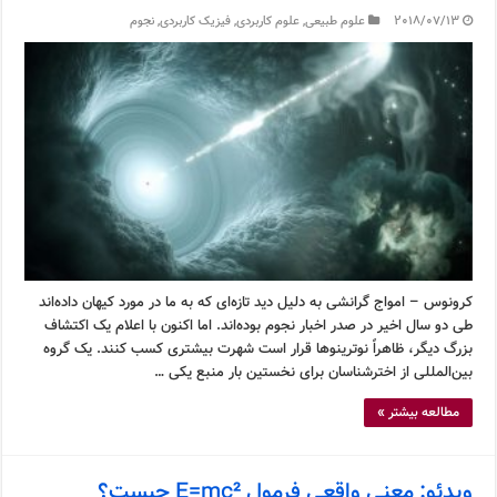
2018/07/13
علوم طبیعی
,
علوم کاربردی
,
فیزیک کاربردی
,
نجوم
کرونوس – امواج گرانشی به دلیل دید تازه‌ای که به ما در مورد کیهان داده‌اند
طی دو سال اخیر در صدر اخبار نجوم بوده‌اند. اما اکنون با اعلام یک اکتشاف
بزرگ دیگر، ظاهراً نوترینوها قرار است شهرت بیشتری کسب کنند. یک گروه
بین‌المللی از اخترشناسان برای نخستین بار منبع یکی …
مطالعه بیشتر »
ویدئو: معنی واقعی فرمول E=mc² چیست؟