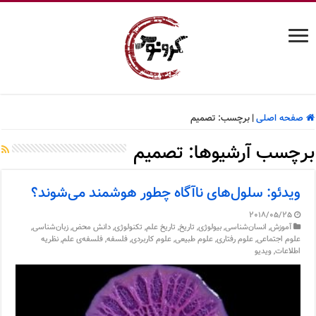
صفحه اصلی
|
برچسب:
تصمیم
برچسب آرشیوها:
تصمیم
ویدئو: سلول‌های ناآگاه چطور هوشمند می‌شوند؟
2018/05/25
آموزش
,
انسان‌شناسی
,
بیولوژی
,
تاریخ
,
تاریخ علم
,
تکنولوژی
,
دانش محض
,
زبان‌شناسی
,
علوم اجتماعی
,
علوم رفتاری
,
علوم طبیعی
,
علوم کاربردی
,
فلسفه
,
فلسفه‌ی علم
,
نظریه
اطلاعات
,
ویدیو