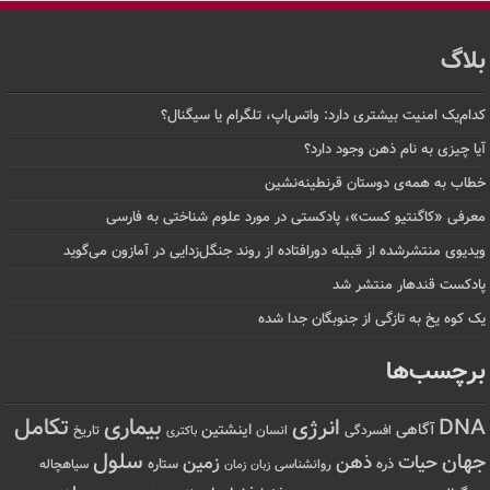
بلاگ
کدام‌یک امنیت بیشتری دارد: واتس‌اپ، تلگرام یا سیگنال؟
آیا چیزی به نام ذهن وجود دارد؟
خطاب به همه‌ی دوستان قرنطینه‌نشین
معرفی «کاگنتیو کست»، پادکستی در مورد علوم شناختی به فارسی
ویدیوی منتشرشده از قبیله دورافتاده‌ از روند جنگل‌زدایی در آمازون می‌گوید
پادکست قندهار منتشر شد
یک کوه یخ به تازگی از جنوبگان جدا شده
برچسب‌ها
تکامل
بیماری
DNA
انرژی
آگاهی
اینشتین
افسردگی
انسان
تاریخ
باکتری
سلول
جهان
حیات
ذهن
زمین
ذره
ستاره
روانشناسی
زمان
سیاهچاله
زبان