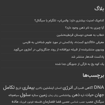
بلاگ
کدام‌یک امنیت بیشتری دارد: واتس‌اپ، تلگرام یا سیگنال؟
آیا چیزی به نام ذهن وجود دارد؟
خطاب به همه‌ی دوستان قرنطینه‌نشین
معرفی «کاگنتیو کست»، پادکستی در مورد علوم شناختی به فارسی
ویدیوی منتشرشده از قبیله دورافتاده‌ از روند جنگل‌زدایی در آمازون می‌گوید
پادکست قندهار منتشر شد
یک کوه یخ به تازگی از جنوبگان جدا شده
برچسب‌ها
تکامل
بیماری
DNA
انرژی
آگاهی
اینشتین
افسردگی
انسان
تاریخ
باکتری
سلول
جهان
حیات
ذهن
زمین
ذره
ستاره
روانشناسی
زمان
سیاهچاله
زبان
ماده
عصب
فضازمان
سیگنال
فضا
عصبی
عصب شناسی
فلسفه
فوتون
فیزیک